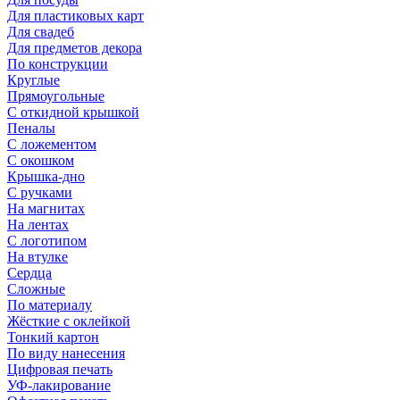
Для пластиковых карт
Для свадеб
Для предметов декора
По конструкции
Круглые
Прямоугольные
С откидной крышкой
Пеналы
С ложементом
С окошком
Крышка-дно
С ручками
На магнитах
На лентах
С логотипом
На втулке
Сердца
Сложные
По материалу
Жёсткие с оклейкой
Тонкий картон
По виду нанесения
Цифровая печать
УФ-лакирование