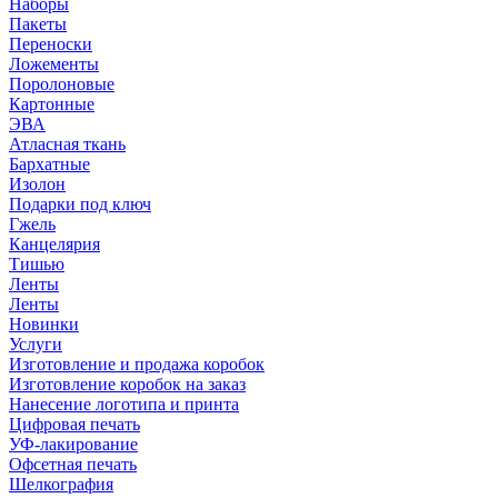
Наборы
Пакеты
Переноски
Ложементы
Поролоновые
Картонные
ЭВА
Атласная ткань
Бархатные
Изолон
Подарки под ключ
Гжель
Канцелярия
Тишью
Ленты
Ленты
Новинки
Услуги
Изготовление и продажа коробок
Изготовление коробок на заказ
Нанесение логотипа и принта
Цифровая печать
УФ-лакирование
Офсетная печать
Шелкография