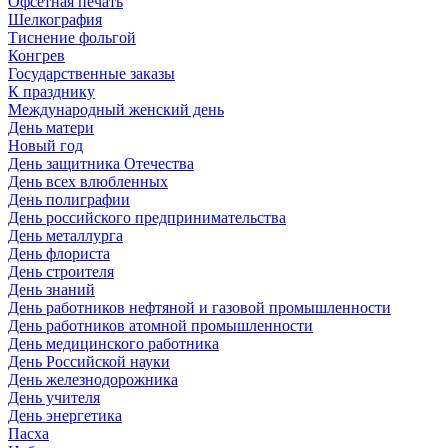
Офсетная печать
Шелкография
Тиснение фольгой
Конгрев
Государственные заказы
К празднику
Международный женский день
День матери
Новый год
День защитника Отечества
День всех влюбленных
День полиграфии
День российского предпринимательства
День металлурга
День флориста
День строителя
День знаний
День работников нефтяной и газовой промышленности
День работников атомной промышленности
День медицинского работника
День Российской науки
День железнодорожника
День учителя
День энергетика
Пасха