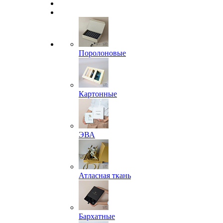
Поролоновые
Картонные
ЭВА
Атласная ткань
Бархатные