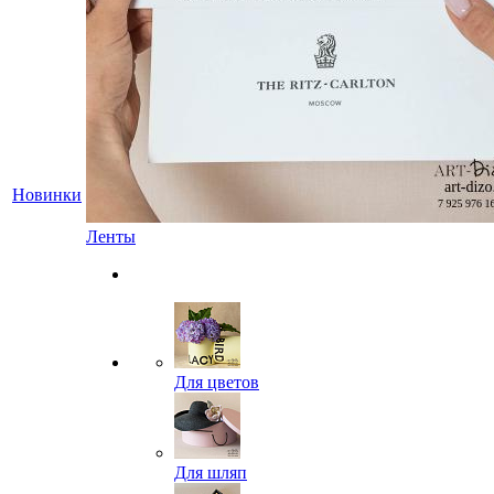
Новинки
Ленты
Для цветов
Для шляп