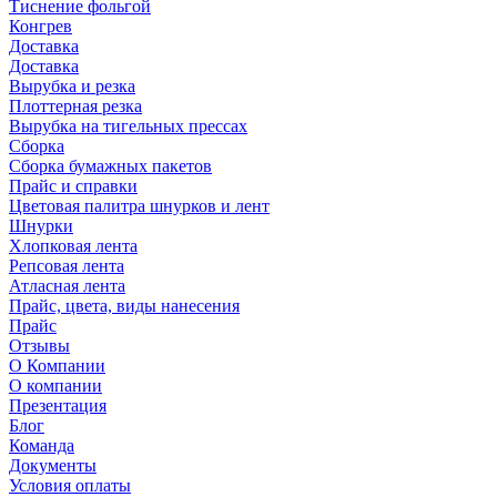
Тиснение фольгой
Конгрев
Доставка
Доставка
Вырубка и резка
Плоттерная резка
Вырубка на тигельных прессах
Сборка
Сборка бумажных пакетов
Прайс и справки
Цветовая палитра шнурков и лент
Шнурки
Хлопковая лента
Репсовая лента
Атласная лента
Прайс, цвета, виды нанесения
Прайс
Отзывы
О Компании
О компании
Презентация
Блог
Команда
Документы
Условия оплаты