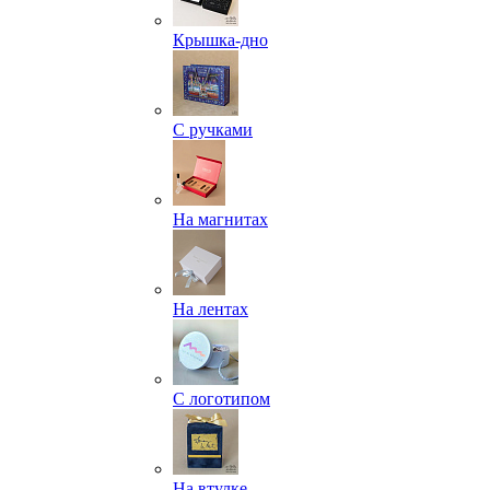
Крышка-дно
С ручками
На магнитах
На лентах
С логотипом
На втулке