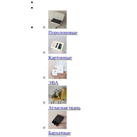
Поролоновые
Картонные
ЭВА
Атласная ткань
Бархатные