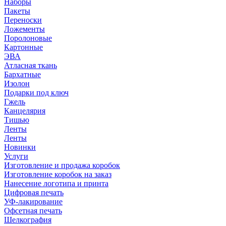
Наборы
Пакеты
Переноски
Ложементы
Поролоновые
Картонные
ЭВА
Атласная ткань
Бархатные
Изолон
Подарки под ключ
Гжель
Канцелярия
Тишью
Ленты
Ленты
Новинки
Услуги
Изготовление и продажа коробок
Изготовление коробок на заказ
Нанесение логотипа и принта
Цифровая печать
УФ-лакирование
Офсетная печать
Шелкография