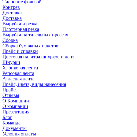
Тиснение фольгой
Конгрев
Доставка
Доставка
Вырубка и резка
Плоттерная резка
Вырубка на тигельных прессах
Сборка
Сборка бумажных пакетов
Прайс и справки
Цветовая палитра шнурков и лент
Шнурки
Хлопковая лента
Репсовая лента
Атласная лента
Прайс, цвета, виды нанесения
Прайс
Отзывы
О Компании
О компании
Презентация
Блог
Команда
Документы
Условия оплаты