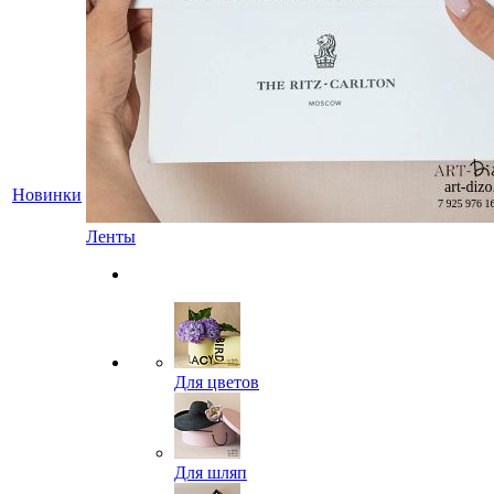
Новинки
Ленты
Для цветов
Для шляп