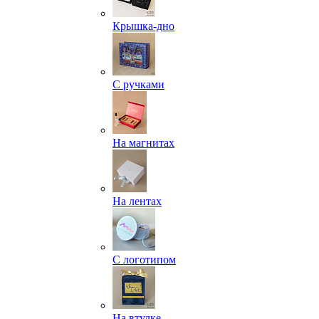
Крышка-дно
С ручками
На магнитах
На лентах
С логотипом
На втулке