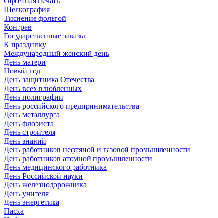
Офсетная печать
Шелкография
Тиснение фольгой
Конгрев
Государственные заказы
К празднику
Международный женский день
День матери
Новый год
День защитника Отечества
День всех влюбленных
День полиграфии
День российского предпринимательства
День металлурга
День флориста
День строителя
День знаний
День работников нефтяной и газовой промышленности
День работников атомной промышленности
День медицинского работника
День Российской науки
День железнодорожника
День учителя
День энергетика
Пасха