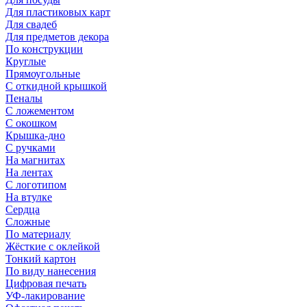
Для пластиковых карт
Для свадеб
Для предметов декора
По конструкции
Круглые
Прямоугольные
С откидной крышкой
Пеналы
С ложементом
С окошком
Крышка-дно
С ручками
На магнитах
На лентах
С логотипом
На втулке
Сердца
Сложные
По материалу
Жёсткие с оклейкой
Тонкий картон
По виду нанесения
Цифровая печать
УФ-лакирование