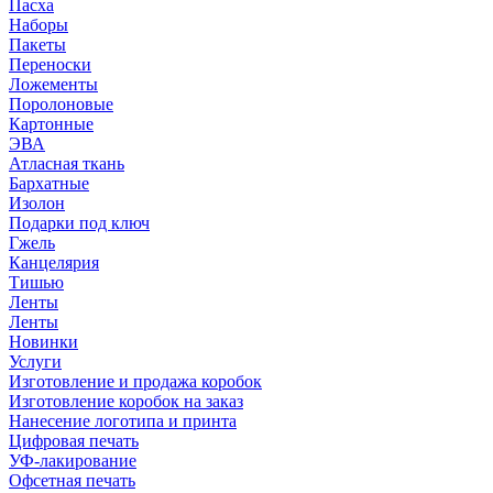
Пасха
Наборы
Пакеты
Переноски
Ложементы
Поролоновые
Картонные
ЭВА
Атласная ткань
Бархатные
Изолон
Подарки под ключ
Гжель
Канцелярия
Тишью
Ленты
Ленты
Новинки
Услуги
Изготовление и продажа коробок
Изготовление коробок на заказ
Нанесение логотипа и принта
Цифровая печать
УФ-лакирование
Офсетная печать