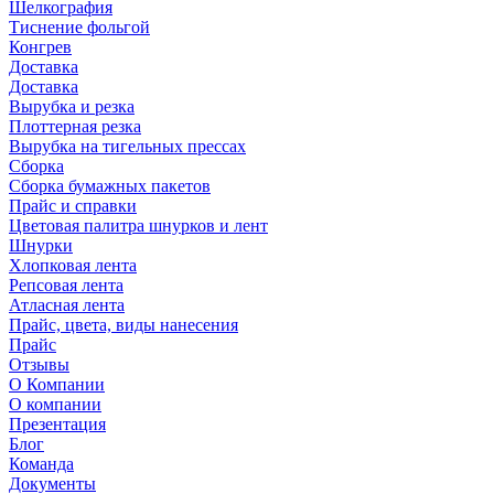
Шелкография
Тиснение фольгой
Конгрев
Доставка
Доставка
Вырубка и резка
Плоттерная резка
Вырубка на тигельных прессах
Сборка
Сборка бумажных пакетов
Прайс и справки
Цветовая палитра шнурков и лент
Шнурки
Хлопковая лента
Репсовая лента
Атласная лента
Прайс, цвета, виды нанесения
Прайс
Отзывы
О Компании
О компании
Презентация
Блог
Команда
Документы