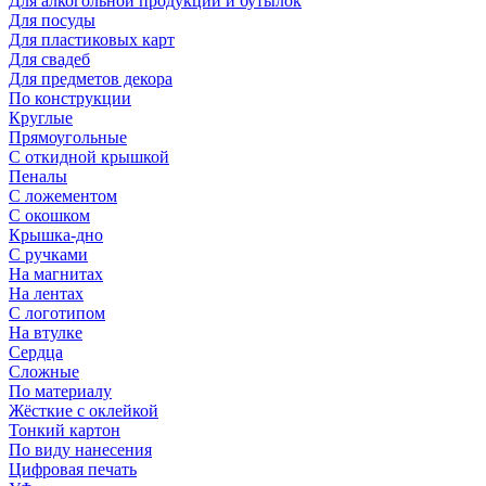
Для алкогольной продукции и бутылок
Для посуды
Для пластиковых карт
Для свадеб
Для предметов декора
По конструкции
Круглые
Прямоугольные
С откидной крышкой
Пеналы
С ложементом
С окошком
Крышка-дно
С ручками
На магнитах
На лентах
С логотипом
На втулке
Сердца
Сложные
По материалу
Жёсткие с оклейкой
Тонкий картон
По виду нанесения
Цифровая печать