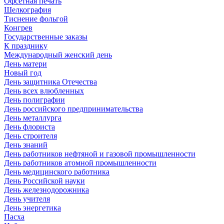
Офсетная печать
Шелкография
Тиснение фольгой
Конгрев
Государственные заказы
К празднику
Международный женский день
День матери
Новый год
День защитника Отечества
День всех влюбленных
День полиграфии
День российского предпринимательства
День металлурга
День флориста
День строителя
День знаний
День работников нефтяной и газовой промышленности
День работников атомной промышленности
День медицинского работника
День Российской науки
День железнодорожника
День учителя
День энергетика
Пасха