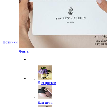
Новинки
Ленты
Для цветов
Для шляп