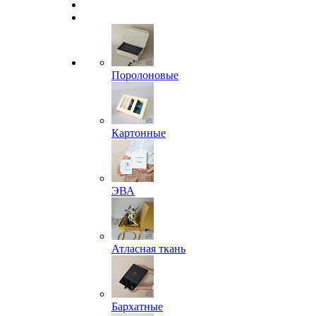
Поролоновые
Картонные
ЭВА
Атласная ткань
Бархатные