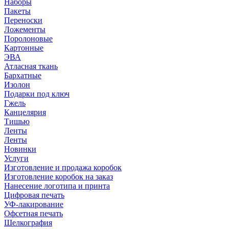
Наборы
Пакеты
Переноски
Ложементы
Поролоновые
Картонные
ЭВА
Атласная ткань
Бархатные
Изолон
Подарки под ключ
Гжель
Канцелярия
Тишью
Ленты
Ленты
Новинки
Услуги
Изготовление и продажа коробок
Изготовление коробок на заказ
Нанесение логотипа и принта
Цифровая печать
УФ-лакирование
Офсетная печать
Шелкография