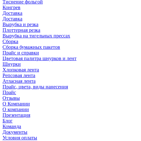
Тиснение фольгой
Конгрев
Доставка
Доставка
Вырубка и резка
Плоттерная резка
Вырубка на тигельных прессах
Сборка
Сборка бумажных пакетов
Прайс и справки
Цветовая палитра шнурков и лент
Шнурки
Хлопковая лента
Репсовая лента
Атласная лента
Прайс, цвета, виды нанесения
Прайс
Отзывы
О Компании
О компании
Презентация
Блог
Команда
Документы
Условия оплаты