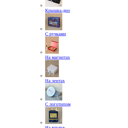
Крышка-дно
С ручками
На магнитах
На лентах
С логотипом
На втулке