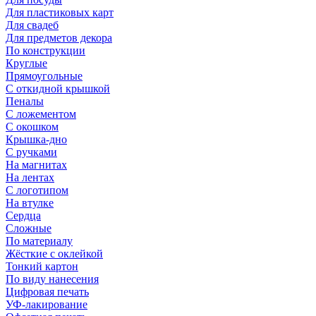
Для пластиковых карт
Для свадеб
Для предметов декора
По конструкции
Круглые
Прямоугольные
С откидной крышкой
Пеналы
С ложементом
С окошком
Крышка-дно
С ручками
На магнитах
На лентах
С логотипом
На втулке
Сердца
Сложные
По материалу
Жёсткие с оклейкой
Тонкий картон
По виду нанесения
Цифровая печать
УФ-лакирование