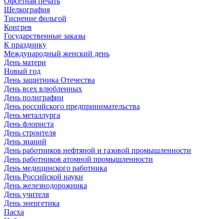
Офсетная печать
Шелкография
Тиснение фольгой
Конгрев
Государственные заказы
К празднику
Международный женский день
День матери
Новый год
День защитника Отечества
День всех влюбленных
День полиграфии
День российского предпринимательства
День металлурга
День флориста
День строителя
День знаний
День работников нефтяной и газовой промышленности
День работников атомной промышленности
День медицинского работника
День Российской науки
День железнодорожника
День учителя
День энергетика
Пасха