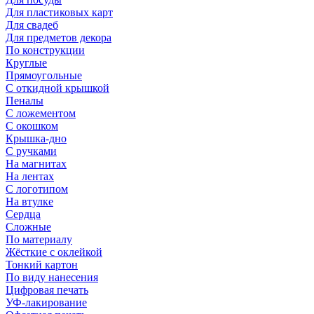
Для пластиковых карт
Для свадеб
Для предметов декора
По конструкции
Круглые
Прямоугольные
С откидной крышкой
Пеналы
С ложементом
С окошком
Крышка-дно
С ручками
На магнитах
На лентах
С логотипом
На втулке
Сердца
Сложные
По материалу
Жёсткие с оклейкой
Тонкий картон
По виду нанесения
Цифровая печать
УФ-лакирование