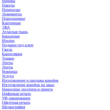
Наборы
Пакеты
Переноски
Ложементы
Поролоновые
Картонные
ЭВА
Атласная ткань
Бархатные
Изолон
Подарки под ключ
Гжель
Канцелярия
Тишью
Ленты
Ленты
Новинки
Услуги
Изготовление и продажа коробок
Изготовление коробок на заказ
Нанесение логотипа и принта
Цифровая печать
УФ-лакирование
Офсетная печать
Шелкография