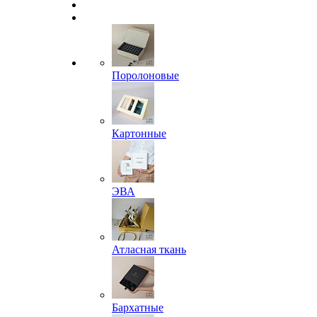
Поролоновые
Картонные
ЭВА
Атласная ткань
Бархатные