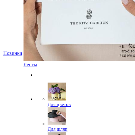
Новинки
Ленты
Для цветов
Для шляп