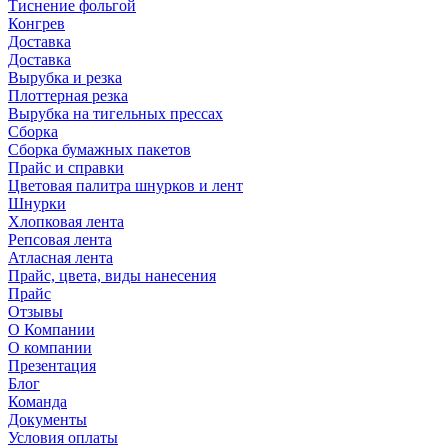
Тиснение фольгой
Конгрев
Доставка
Доставка
Вырубка и резка
Плоттерная резка
Вырубка на тигельных прессах
Сборка
Сборка бумажных пакетов
Прайс и справки
Цветовая палитра шнурков и лент
Шнурки
Хлопковая лента
Репсовая лента
Атласная лента
Прайс, цвета, виды нанесения
Прайс
Отзывы
О Компании
О компании
Презентация
Блог
Команда
Документы
Условия оплаты