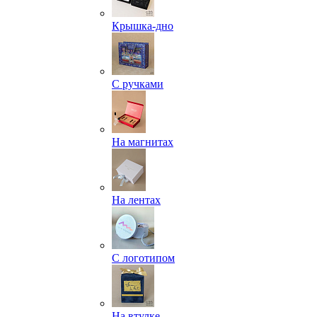
Крышка-дно
С ручками
На магнитах
На лентах
С логотипом
На втулке