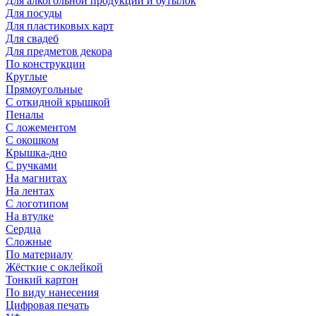
Для алкогольной продукции и бутылок
Для посуды
Для пластиковых карт
Для свадеб
Для предметов декора
По конструкции
Круглые
Прямоугольные
С откидной крышкой
Пеналы
С ложементом
С окошком
Крышка-дно
С ручками
На магнитах
На лентах
С логотипом
На втулке
Сердца
Сложные
По материалу
Жёсткие с оклейкой
Тонкий картон
По виду нанесения
Цифровая печать