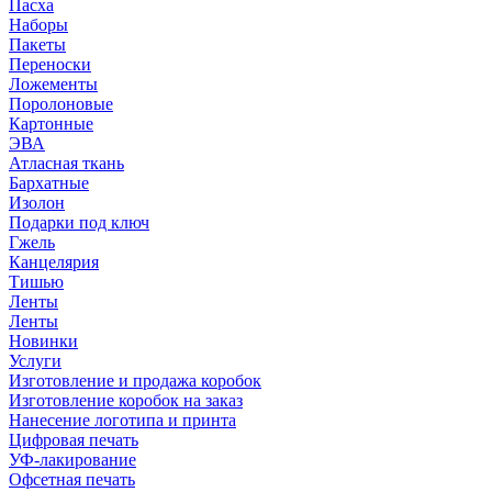
Пасха
Наборы
Пакеты
Переноски
Ложементы
Поролоновые
Картонные
ЭВА
Атласная ткань
Бархатные
Изолон
Подарки под ключ
Гжель
Канцелярия
Тишью
Ленты
Ленты
Новинки
Услуги
Изготовление и продажа коробок
Изготовление коробок на заказ
Нанесение логотипа и принта
Цифровая печать
УФ-лакирование
Офсетная печать