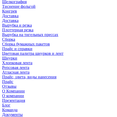
Шелкография
Тиснение фольгой
Конгрев
Доставка
Доставка
Вырубка и резка
Плоттерная резка
Вырубка на тигельных прессах
Сборка
Сборка бумажных пакетов
Прайс и справки
Цветовая палитра шнурков и лент
Шнурки
Хлопковая лента
Репсовая лента
Атласная лента
Прайс, цвета, виды нанесения
Прайс
Отзывы
О Компании
О компании
Презентация
Блог
Команда
Документы