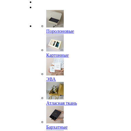
Поролоновые
Картонные
ЭВА
Атласная ткань
Бархатные