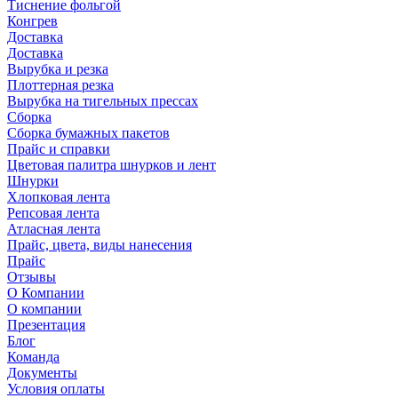
Тиснение фольгой
Конгрев
Доставка
Доставка
Вырубка и резка
Плоттерная резка
Вырубка на тигельных прессах
Сборка
Сборка бумажных пакетов
Прайс и справки
Цветовая палитра шнурков и лент
Шнурки
Хлопковая лента
Репсовая лента
Атласная лента
Прайс, цвета, виды нанесения
Прайс
Отзывы
О Компании
О компании
Презентация
Блог
Команда
Документы
Условия оплаты