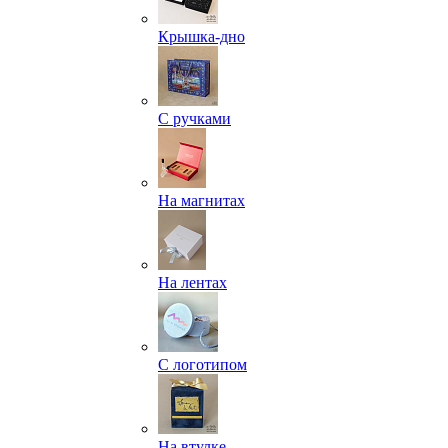
Крышка-дно
С ручками
На магнитах
На лентах
С логотипом
На втулке