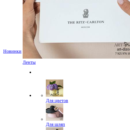
Новинки
Ленты
Для цветов
Для шляп