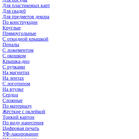
Для пластиковых карт
Для свадеб
Для предметов декора
По конструкции
Круглые
Прямоугольные
С откидной крышкой
Пеналы
С ложементом
С окошком
Крышка-дно
С ручками
На магнитах
На лентах
С логотипом
На втулке
Сердца
Сложные
По материалу
Жёсткие с оклейкой
Тонкий картон
По виду нанесения
Цифровая печать
УФ-лакирование