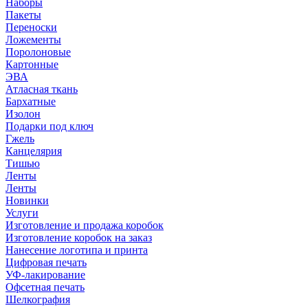
Наборы
Пакеты
Переноски
Ложементы
Поролоновые
Картонные
ЭВА
Атласная ткань
Бархатные
Изолон
Подарки под ключ
Гжель
Канцелярия
Тишью
Ленты
Ленты
Новинки
Услуги
Изготовление и продажа коробок
Изготовление коробок на заказ
Нанесение логотипа и принта
Цифровая печать
УФ-лакирование
Офсетная печать
Шелкография