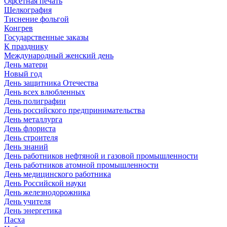
Офсетная печать
Шелкография
Тиснение фольгой
Конгрев
Государственные заказы
К празднику
Международный женский день
День матери
Новый год
День защитника Отечества
День всех влюбленных
День полиграфии
День российского предпринимательства
День металлурга
День флориста
День строителя
День знаний
День работников нефтяной и газовой промышленности
День работников атомной промышленности
День медицинского работника
День Российской науки
День железнодорожника
День учителя
День энергетика
Пасха