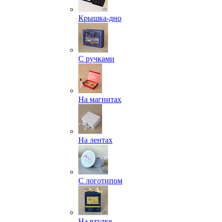
Крышка-дно
С ручками
На магнитах
На лентах
С логотипом
На втулке