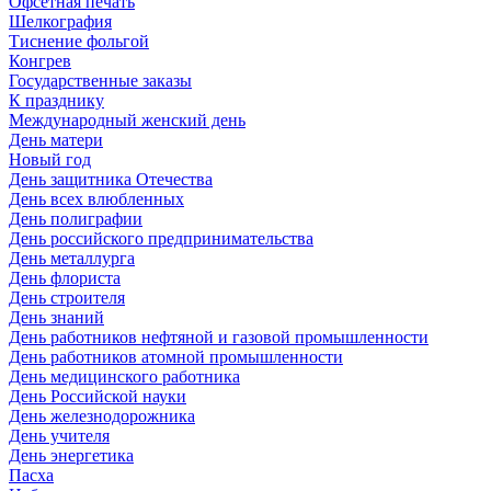
Офсетная печать
Шелкография
Тиснение фольгой
Конгрев
Государственные заказы
К празднику
Международный женский день
День матери
Новый год
День защитника Отечества
День всех влюбленных
День полиграфии
День российского предпринимательства
День металлурга
День флориста
День строителя
День знаний
День работников нефтяной и газовой промышленности
День работников атомной промышленности
День медицинского работника
День Российской науки
День железнодорожника
День учителя
День энергетика
Пасха