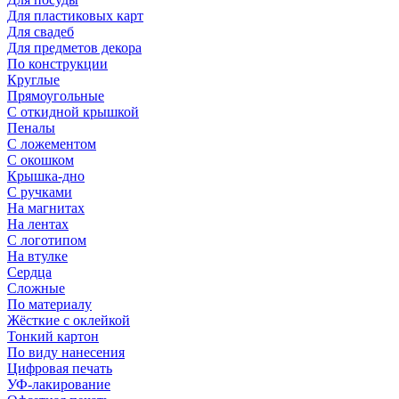
Для пластиковых карт
Для свадеб
Для предметов декора
По конструкции
Круглые
Прямоугольные
С откидной крышкой
Пеналы
С ложементом
С окошком
Крышка-дно
С ручками
На магнитах
На лентах
С логотипом
На втулке
Сердца
Сложные
По материалу
Жёсткие с оклейкой
Тонкий картон
По виду нанесения
Цифровая печать
УФ-лакирование