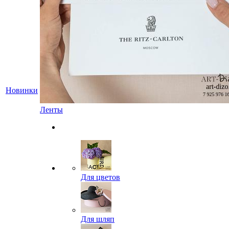
Новинки
Ленты
Для цветов
Для шляп