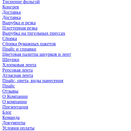
Тиснение фольгой
Конгрев
Доставка
Доставка
Вырубка и резка
Плоттерная резка
Вырубка на тигельных прессах
Сборка
Сборка бумажных пакетов
Прайс и справки
Цветовая палитра шнурков и лент
Шнурки
Хлопковая лента
Репсовая лента
Атласная лента
Прайс, цвета, виды нанесения
Прайс
Отзывы
О Компании
О компании
Презентация
Блог
Команда
Документы
Условия оплаты