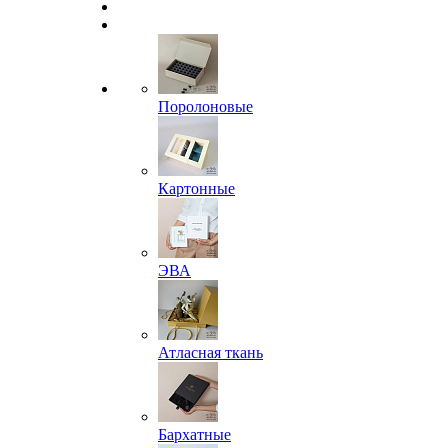
Поролоновые
Картонные
ЭВА
Атласная ткань
Бархатные