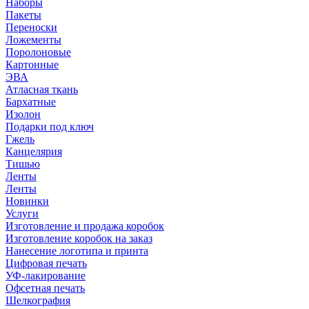
Наборы
Пакеты
Переноски
Ложементы
Поролоновые
Картонные
ЭВА
Атласная ткань
Бархатные
Изолон
Подарки под ключ
Гжель
Канцелярия
Тишью
Ленты
Ленты
Новинки
Услуги
Изготовление и продажа коробок
Изготовление коробок на заказ
Нанесение логотипа и принта
Цифровая печать
УФ-лакирование
Офсетная печать
Шелкография