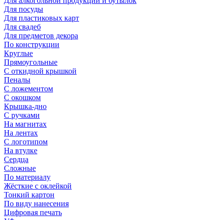
Для алкогольной продукции и бутылок
Для посуды
Для пластиковых карт
Для свадеб
Для предметов декора
По конструкции
Круглые
Прямоугольные
С откидной крышкой
Пеналы
С ложементом
С окошком
Крышка-дно
С ручками
На магнитах
На лентах
С логотипом
На втулке
Сердца
Сложные
По материалу
Жёсткие с оклейкой
Тонкий картон
По виду нанесения
Цифровая печать