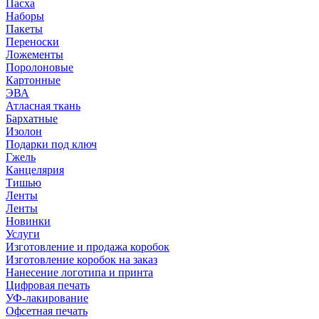
Пасха
Наборы
Пакеты
Переноски
Ложементы
Поролоновые
Картонные
ЭВА
Атласная ткань
Бархатные
Изолон
Подарки под ключ
Гжель
Канцелярия
Тишью
Ленты
Ленты
Новинки
Услуги
Изготовление и продажа коробок
Изготовление коробок на заказ
Нанесение логотипа и принта
Цифровая печать
УФ-лакирование
Офсетная печать