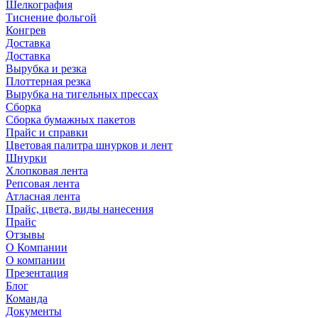
Шелкография
Тиснение фольгой
Конгрев
Доставка
Доставка
Вырубка и резка
Плоттерная резка
Вырубка на тигельных прессах
Сборка
Сборка бумажных пакетов
Прайс и справки
Цветовая палитра шнурков и лент
Шнурки
Хлопковая лента
Репсовая лента
Атласная лента
Прайс, цвета, виды нанесения
Прайс
Отзывы
О Компании
О компании
Презентация
Блог
Команда
Документы