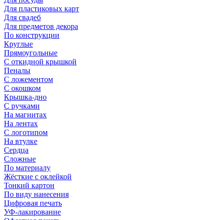
Для пластиковых карт
Для свадеб
Для предметов декора
По конструкции
Круглые
Прямоугольные
С откидной крышкой
Пеналы
С ложементом
С окошком
Крышка-дно
С ручками
На магнитах
На лентах
С логотипом
На втулке
Сердца
Сложные
По материалу
Жёсткие с оклейкой
Тонкий картон
По виду нанесения
Цифровая печать
УФ-лакирование