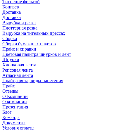
Тиснение фольгой
Конгрев
Доставка
Доставка
Вырубка и резка
Плоттерная резка
Вырубка на тигельных прессах
Сборка
Сборка бумажных пакетов
Прайс и справки
Цветовая палитра шнурков и лент
Шнурки
Хлопковая лента
Репсовая лента
Атласная лента
Прайс, цвета, виды нанесения
Прайс
Отзывы
О Компании
О компании
Презентация
Блог
Команда
Документы
Условия оплаты