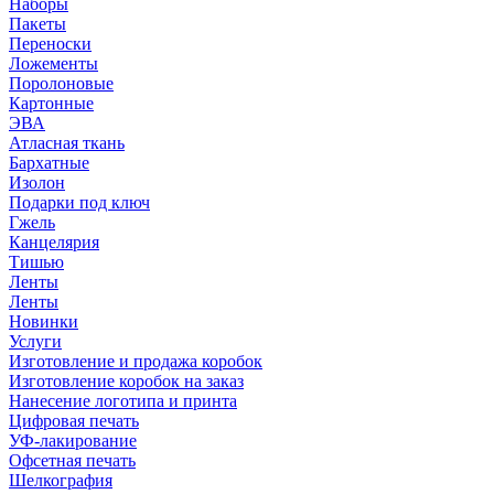
Наборы
Пакеты
Переноски
Ложементы
Поролоновые
Картонные
ЭВА
Атласная ткань
Бархатные
Изолон
Подарки под ключ
Гжель
Канцелярия
Тишью
Ленты
Ленты
Новинки
Услуги
Изготовление и продажа коробок
Изготовление коробок на заказ
Нанесение логотипа и принта
Цифровая печать
УФ-лакирование
Офсетная печать
Шелкография