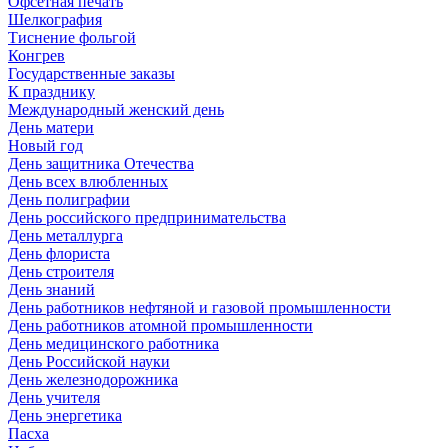
Офсетная печать
Шелкография
Тиснение фольгой
Конгрев
Государственные заказы
К празднику
Международный женский день
День матери
Новый год
День защитника Отечества
День всех влюбленных
День полиграфии
День российского предпринимательства
День металлурга
День флориста
День строителя
День знаний
День работников нефтяной и газовой промышленности
День работников атомной промышленности
День медицинского работника
День Российской науки
День железнодорожника
День учителя
День энергетика
Пасха