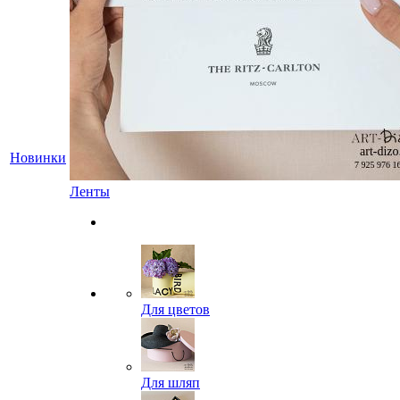
Новинки
Ленты
Для цветов
Для шляп