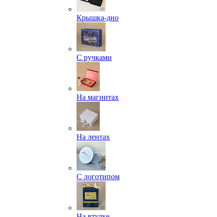
Крышка-дно
С ручками
На магнитах
На лентах
С логотипом
На втулке