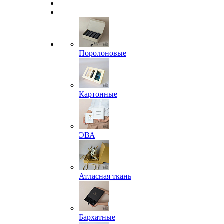
Поролоновые
Картонные
ЭВА
Атласная ткань
Бархатные