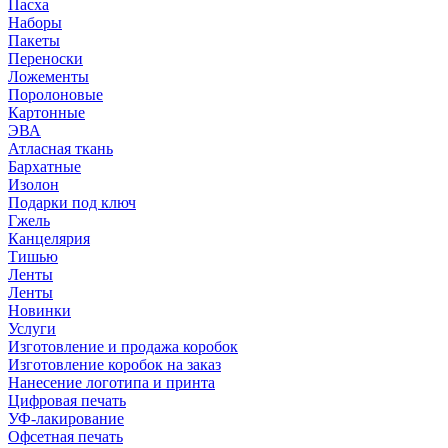
Пасха
Наборы
Пакеты
Переноски
Ложементы
Поролоновые
Картонные
ЭВА
Атласная ткань
Бархатные
Изолон
Подарки под ключ
Гжель
Канцелярия
Тишью
Ленты
Ленты
Новинки
Услуги
Изготовление и продажа коробок
Изготовление коробок на заказ
Нанесение логотипа и принта
Цифровая печать
УФ-лакирование
Офсетная печать