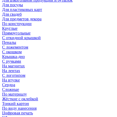
Для алкогольной продукции и бутылок
Для посуды
Для пластиковых карт
Для свадеб
Для предметов декора
По конструкции
Круглые
Прямоугольные
С откидной крышкой
Пеналы
С ложементом
С окошком
Крышка-дно
С ручками
На магнитах
На лентах
С логотипом
На втулке
Сердца
Сложные
По материалу
Жёсткие с оклейкой
Тонкий картон
По виду нанесения
Цифровая печать