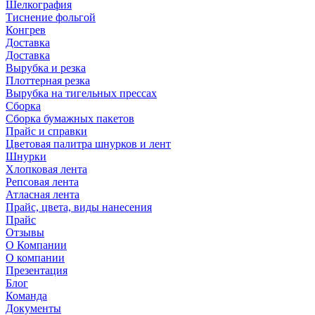
Шелкография
Тиснение фольгой
Конгрев
Доставка
Доставка
Вырубка и резка
Плоттерная резка
Вырубка на тигельных прессах
Сборка
Сборка бумажных пакетов
Прайс и справки
Цветовая палитра шнурков и лент
Шнурки
Хлопковая лента
Репсовая лента
Атласная лента
Прайс, цвета, виды нанесения
Прайс
Отзывы
О Компании
О компании
Презентация
Блог
Команда
Документы