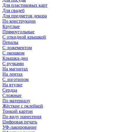
Для пластиковых карт
Для свадеб
Для предметов декора
По конструкции
Круглые
Прямоугольные
С откидной крышкой
Пеналы
С ложементом
С окошком
Крышка-дно
С ручками
На магнитах
На лентах
С логотипом
На втулке
Сердца
Сложные
По материалу
Жёсткие с оклейкой
Тонкий картон
По виду нанесения
Цифровая печать
УФ-лакирование