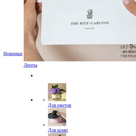
Новинки
Ленты
Для цветов
Для шляп