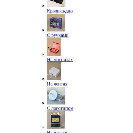
Крышка-дно
С ручками
На магнитах
На лентах
С логотипом
На втулке