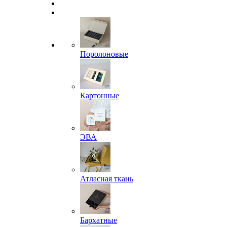
Поролоновые
Картонные
ЭВА
Атласная ткань
Бархатные