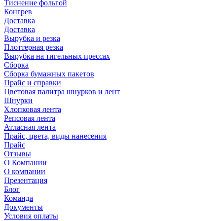
Тиснение фольгой
Конгрев
Доставка
Доставка
Вырубка и резка
Плоттерная резка
Вырубка на тигельных прессах
Сборка
Сборка бумажных пакетов
Прайс и справки
Цветовая палитра шнурков и лент
Шнурки
Хлопковая лента
Репсовая лента
Атласная лента
Прайс, цвета, виды нанесения
Прайс
Отзывы
О Компании
О компании
Презентация
Блог
Команда
Документы
Условия оплаты