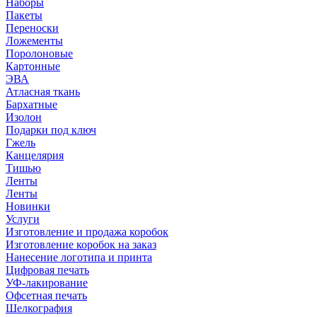
Наборы
Пакеты
Переноски
Ложементы
Поролоновые
Картонные
ЭВА
Атласная ткань
Бархатные
Изолон
Подарки под ключ
Гжель
Канцелярия
Тишью
Ленты
Ленты
Новинки
Услуги
Изготовление и продажа коробок
Изготовление коробок на заказ
Нанесение логотипа и принта
Цифровая печать
УФ-лакирование
Офсетная печать
Шелкография