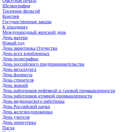
Офсетная печать
Шелкография
Тиснение фольгой
Конгрев
Государственные заказы
К празднику
Международный женский день
День матери
Новый год
День защитника Отечества
День всех влюбленных
День полиграфии
День российского предпринимательства
День металлурга
День флориста
День строителя
День знаний
День работников нефтяной и газовой промышленности
День работников атомной промышленности
День медицинского работника
День Российской науки
День железнодорожника
День учителя
День энергетика
Пасха