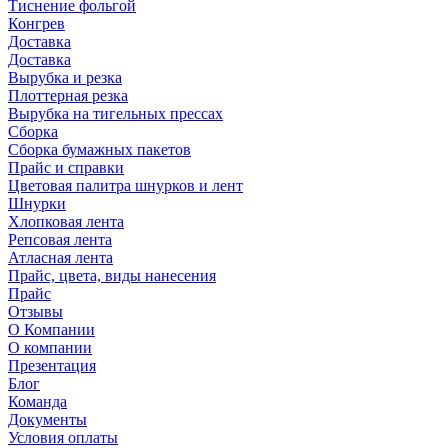
Тиснение фольгой
Конгрев
Доставка
Доставка
Вырубка и резка
Плоттерная резка
Вырубка на тигельных прессах
Сборка
Сборка бумажных пакетов
Прайс и справки
Цветовая палитра шнурков и лент
Шнурки
Хлопковая лента
Репсовая лента
Атласная лента
Прайс, цвета, виды нанесения
Прайс
Отзывы
О Компании
О компании
Презентация
Блог
Команда
Документы
Условия оплаты