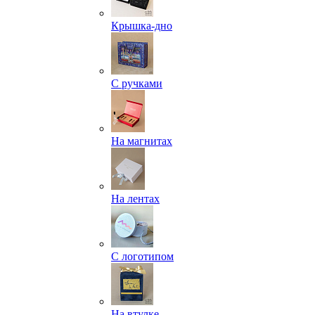
Крышка-дно
С ручками
На магнитах
На лентах
С логотипом
На втулке