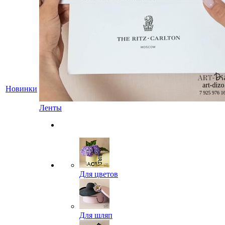
Новинки
Ленты
Для цветов
Для шляп