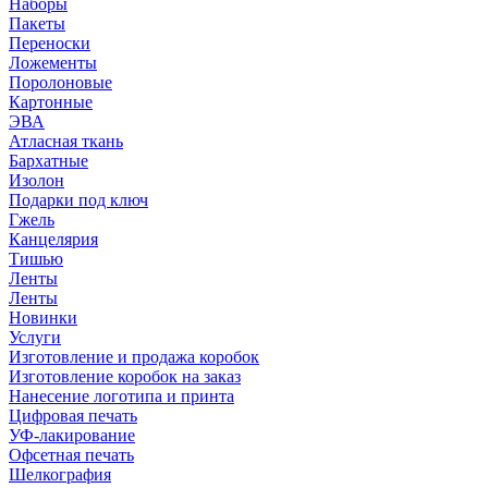
Наборы
Пакеты
Переноски
Ложементы
Поролоновые
Картонные
ЭВА
Атласная ткань
Бархатные
Изолон
Подарки под ключ
Гжель
Канцелярия
Тишью
Ленты
Ленты
Новинки
Услуги
Изготовление и продажа коробок
Изготовление коробок на заказ
Нанесение логотипа и принта
Цифровая печать
УФ-лакирование
Офсетная печать
Шелкография