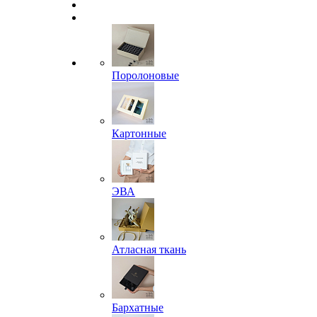
Поролоновые
Картонные
ЭВА
Атласная ткань
Бархатные