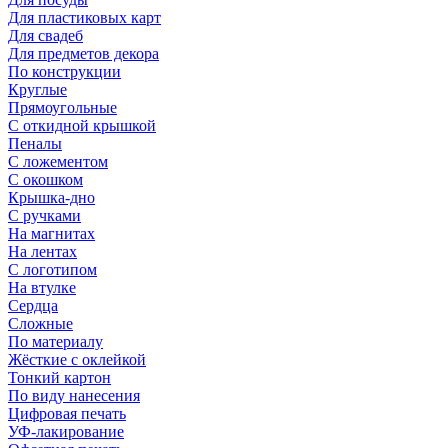
Для пластиковых карт
Для свадеб
Для предметов декора
По конструкции
Круглые
Прямоугольные
С откидной крышкой
Пеналы
С ложементом
С окошком
Крышка-дно
С ручками
На магнитах
На лентах
С логотипом
На втулке
Сердца
Сложные
По материалу
Жёсткие с оклейкой
Тонкий картон
По виду нанесения
Цифровая печать
УФ-лакирование