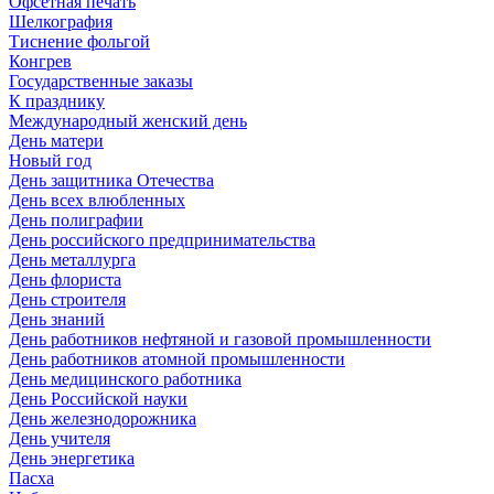
Офсетная печать
Шелкография
Тиснение фольгой
Конгрев
Государственные заказы
К празднику
Международный женский день
День матери
Новый год
День защитника Отечества
День всех влюбленных
День полиграфии
День российского предпринимательства
День металлурга
День флориста
День строителя
День знаний
День работников нефтяной и газовой промышленности
День работников атомной промышленности
День медицинского работника
День Российской науки
День железнодорожника
День учителя
День энергетика
Пасха