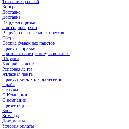
Тиснение фольгой
Конгрев
Доставка
Доставка
Вырубка и резка
Плоттерная резка
Вырубка на тигельных прессах
Сборка
Сборка бумажных пакетов
Прайс и справки
Цветовая палитра шнурков и лент
Шнурки
Хлопковая лента
Репсовая лента
Атласная лента
Прайс, цвета, виды нанесения
Прайс
Отзывы
О Компании
О компании
Презентация
Блог
Команда
Документы
Условия оплаты