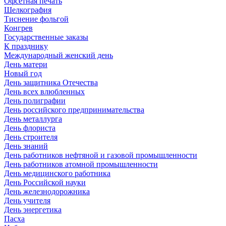
Офсетная печать
Шелкография
Тиснение фольгой
Конгрев
Государственные заказы
К празднику
Международный женский день
День матери
Новый год
День защитника Отечества
День всех влюбленных
День полиграфии
День российского предпринимательства
День металлурга
День флориста
День строителя
День знаний
День работников нефтяной и газовой промышленности
День работников атомной промышленности
День медицинского работника
День Российской науки
День железнодорожника
День учителя
День энергетика
Пасха