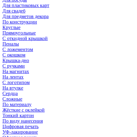
Для пластиковых карт
Для свадеб
Для предметов декора
По конструкции
Круглые
Прямоугольные
С откидной крышкой
Пеналы
С ложементом
С окошком
Крышка-дно
С ручками
На магнитах
На лентах
С логотипом
На втулке
Сердца
Сложные
По материалу
Жёсткие с оклейкой
Тонкий картон
По виду нанесения
Цифровая печать
УФ-лакирование