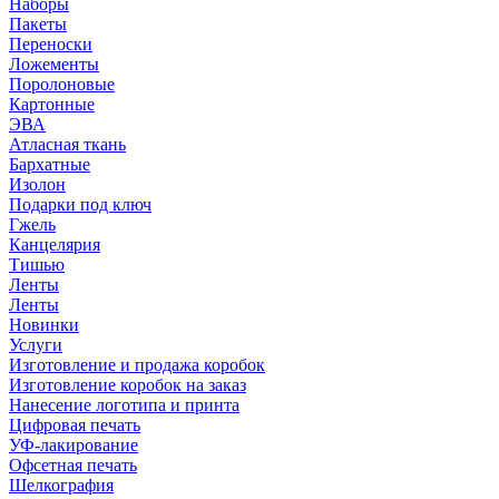
Наборы
Пакеты
Переноски
Ложементы
Поролоновые
Картонные
ЭВА
Атласная ткань
Бархатные
Изолон
Подарки под ключ
Гжель
Канцелярия
Тишью
Ленты
Ленты
Новинки
Услуги
Изготовление и продажа коробок
Изготовление коробок на заказ
Нанесение логотипа и принта
Цифровая печать
УФ-лакирование
Офсетная печать
Шелкография