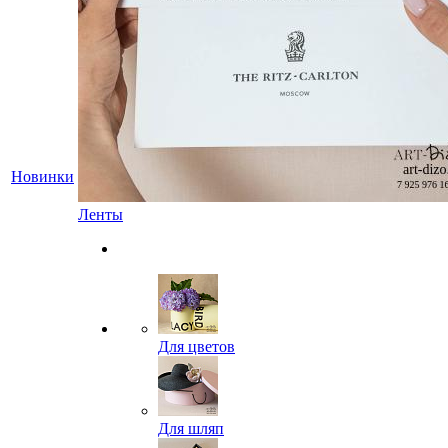
Новинки
Ленты
Для цветов
Для шляп