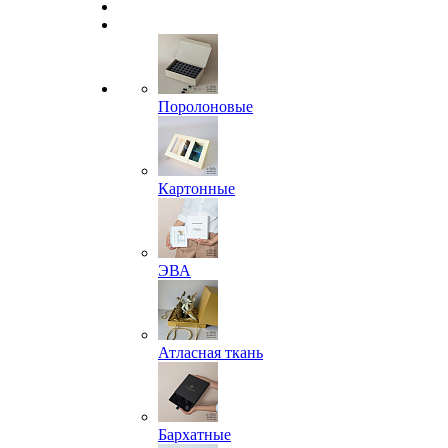
Поролоновые
Картонные
ЭВА
Атласная ткань
Бархатные