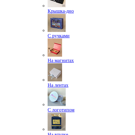
Крышка-дно
С ручками
На магнитах
На лентах
С логотипом
На втулке