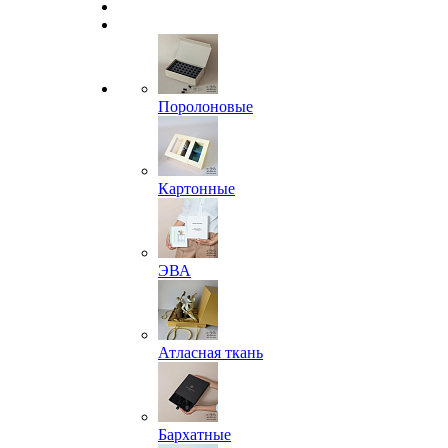
Поролоновые
Картонные
ЭВА
Атласная ткань
Бархатные