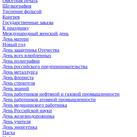
Офсетная печать
Шелкография
Тиснение фольгой
Конгрев
Государственные заказы
К празднику
Международный женский день
День матери
Новый год
День защитника Отечества
День всех влюбленных
День полиграфии
День российского предпринимательства
День металлурга
День флориста
День строителя
День знаний
День работников нефтяной и газовой промышленности
День работников атомной промышленности
День медицинского работника
День Российской науки
День железнодорожника
День учителя
День энергетика
Пасха