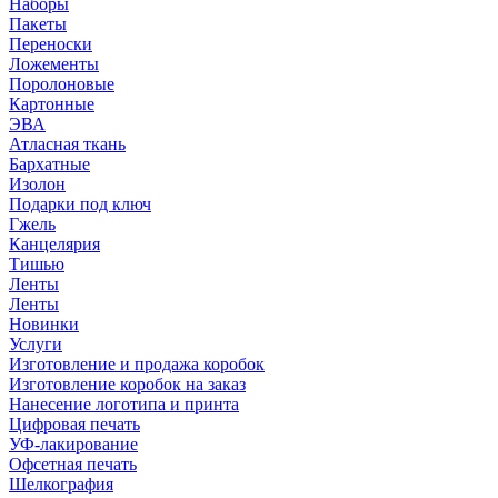
Наборы
Пакеты
Переноски
Ложементы
Поролоновые
Картонные
ЭВА
Атласная ткань
Бархатные
Изолон
Подарки под ключ
Гжель
Канцелярия
Тишью
Ленты
Ленты
Новинки
Услуги
Изготовление и продажа коробок
Изготовление коробок на заказ
Нанесение логотипа и принта
Цифровая печать
УФ-лакирование
Офсетная печать
Шелкография