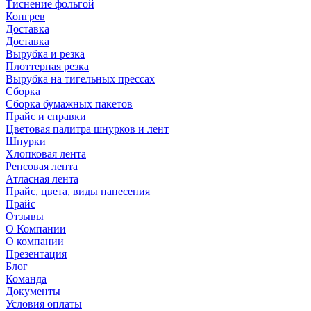
Тиснение фольгой
Конгрев
Доставка
Доставка
Вырубка и резка
Плоттерная резка
Вырубка на тигельных прессах
Сборка
Сборка бумажных пакетов
Прайс и справки
Цветовая палитра шнурков и лент
Шнурки
Хлопковая лента
Репсовая лента
Атласная лента
Прайс, цвета, виды нанесения
Прайс
Отзывы
О Компании
О компании
Презентация
Блог
Команда
Документы
Условия оплаты