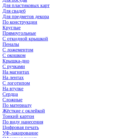
Для пластиковых карт
Для свадеб
Для предметов декора
По конструкции
Круглые
Прямоугольные
С откидной крышкой
Пеналы
С ложементом
С окошком
Крышка-дно
С ручками
На магнитах
На лентах
С логотипом
На втулке
Сердца
Сложные
По материалу
Жёсткие с оклейкой
Тонкий картон
По виду нанесения
Цифровая печать
УФ-лакирование