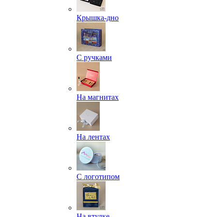
Крышка-дно
С ручками
На магнитах
На лентах
С логотипом
На втулке