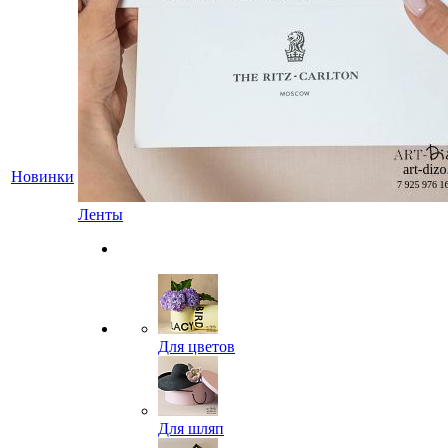
Новинки
Ленты
Для цветов
Для шляп