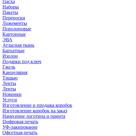
Пасха
Наборы
Пакеты
Переноски
Ложементы
Поролоновые
Картонные
ЭВА
Атласная ткань
Бархатные
Изолон
Подарки под ключ
Гжель
Канцелярия
Тишью
Ленты
Ленты
Новинки
Услуги
Изготовление и продажа коробок
Изготовление коробок на заказ
Нанесение логотипа и принта
Цифровая печать
УФ-лакирование
Офсетная печать