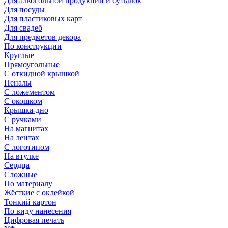
Для алкогольной продукции и бутылок
Для посуды
Для пластиковых карт
Для свадеб
Для предметов декора
По конструкции
Круглые
Прямоугольные
С откидной крышкой
Пеналы
С ложементом
С окошком
Крышка-дно
С ручками
На магнитах
На лентах
С логотипом
На втулке
Сердца
Сложные
По материалу
Жёсткие с оклейкой
Тонкий картон
По виду нанесения
Цифровая печать