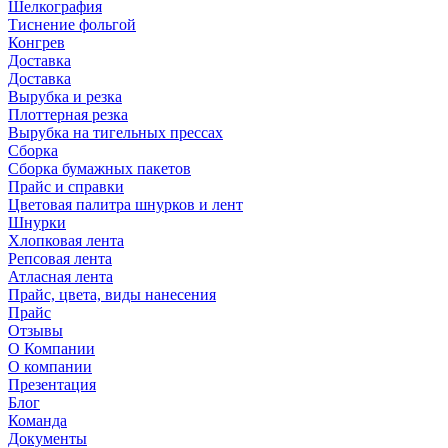
Шелкография
Тиснение фольгой
Конгрев
Доставка
Доставка
Вырубка и резка
Плоттерная резка
Вырубка на тигельных прессах
Сборка
Сборка бумажных пакетов
Прайс и справки
Цветовая палитра шнурков и лент
Шнурки
Хлопковая лента
Репсовая лента
Атласная лента
Прайс, цвета, виды нанесения
Прайс
Отзывы
О Компании
О компании
Презентация
Блог
Команда
Документы