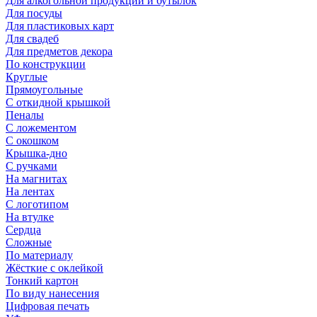
Для алкогольной продукции и бутылок
Для посуды
Для пластиковых карт
Для свадеб
Для предметов декора
По конструкции
Круглые
Прямоугольные
С откидной крышкой
Пеналы
С ложементом
С окошком
Крышка-дно
С ручками
На магнитах
На лентах
С логотипом
На втулке
Сердца
Сложные
По материалу
Жёсткие с оклейкой
Тонкий картон
По виду нанесения
Цифровая печать