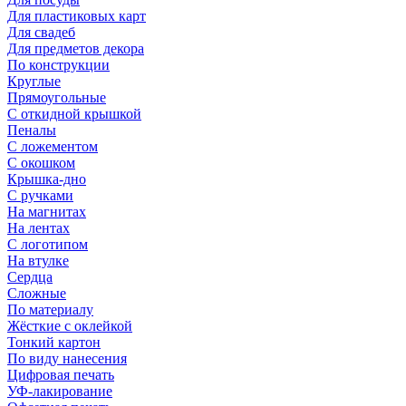
Для пластиковых карт
Для свадеб
Для предметов декора
По конструкции
Круглые
Прямоугольные
С откидной крышкой
Пеналы
С ложементом
С окошком
Крышка-дно
С ручками
На магнитах
На лентах
С логотипом
На втулке
Сердца
Сложные
По материалу
Жёсткие с оклейкой
Тонкий картон
По виду нанесения
Цифровая печать
УФ-лакирование