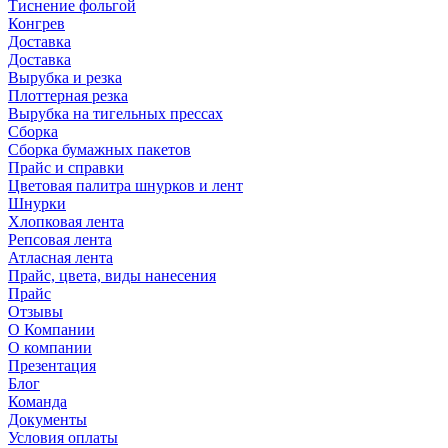
Тиснение фольгой
Конгрев
Доставка
Доставка
Вырубка и резка
Плоттерная резка
Вырубка на тигельных прессах
Сборка
Сборка бумажных пакетов
Прайс и справки
Цветовая палитра шнурков и лент
Шнурки
Хлопковая лента
Репсовая лента
Атласная лента
Прайс, цвета, виды нанесения
Прайс
Отзывы
О Компании
О компании
Презентация
Блог
Команда
Документы
Условия оплаты