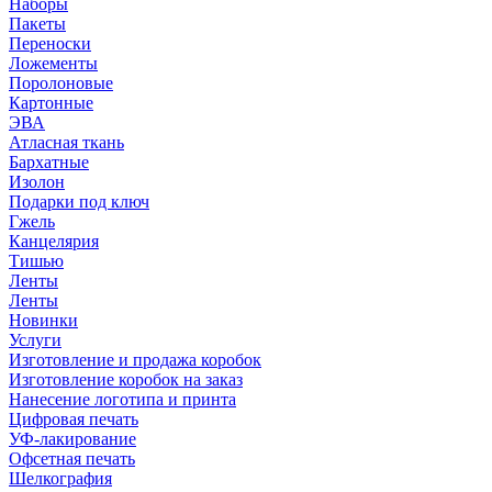
Наборы
Пакеты
Переноски
Ложементы
Поролоновые
Картонные
ЭВА
Атласная ткань
Бархатные
Изолон
Подарки под ключ
Гжель
Канцелярия
Тишью
Ленты
Ленты
Новинки
Услуги
Изготовление и продажа коробок
Изготовление коробок на заказ
Нанесение логотипа и принта
Цифровая печать
УФ-лакирование
Офсетная печать
Шелкография