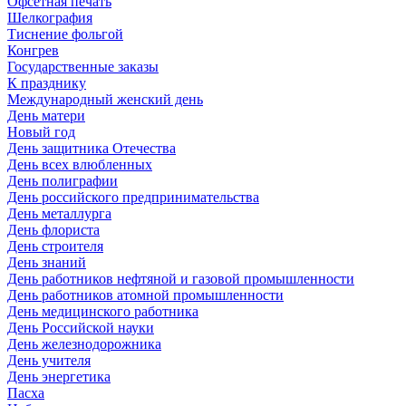
Офсетная печать
Шелкография
Тиснение фольгой
Конгрев
Государственные заказы
К празднику
Международный женский день
День матери
Новый год
День защитника Отечества
День всех влюбленных
День полиграфии
День российского предпринимательства
День металлурга
День флориста
День строителя
День знаний
День работников нефтяной и газовой промышленности
День работников атомной промышленности
День медицинского работника
День Российской науки
День железнодорожника
День учителя
День энергетика
Пасха