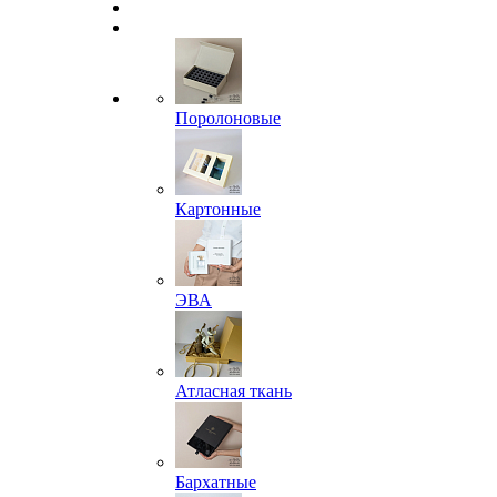
Поролоновые
Картонные
ЭВА
Атласная ткань
Бархатные