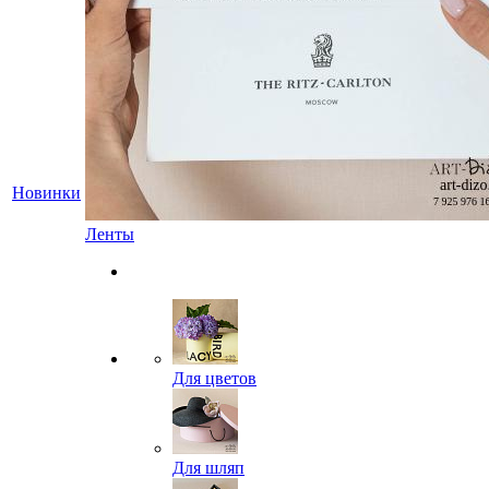
Новинки
Ленты
Для цветов
Для шляп