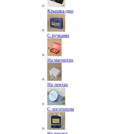
Крышка-дно
С ручками
На магнитах
На лентах
С логотипом
На втулке