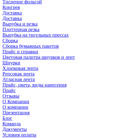
Тиснение фольгой
Конгрев
Доставка
Доставка
Вырубка и резка
Плоттерная резка
Вырубка на тигельных прессах
Сборка
Сборка бумажных пакетов
Прайс и справки
Цветовая палитра шнурков и лент
Шнурки
Хлопковая лента
Репсовая лента
Атласная лента
Прайс, цвета, виды нанесения
Прайс
Отзывы
О Компании
О компании
Презентация
Блог
Команда
Документы
Условия оплаты