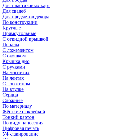
Для пластиковых карт
Для свадеб
Для предметов декора
По конструкции
Круглые
Прямоугольные
С откидной крышкой
Пеналы
С ложементом
С окошком
Крышка-дно
С ручками
На магнитах
На лентах
С логотипом
На втулке
Сердца
Сложные
По материалу
Жёсткие с оклейкой
Тонкий картон
По виду нанесения
Цифровая печать
УФ-лакирование