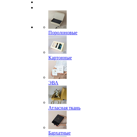
Поролоновые
Картонные
ЭВА
Атласная ткань
Бархатные