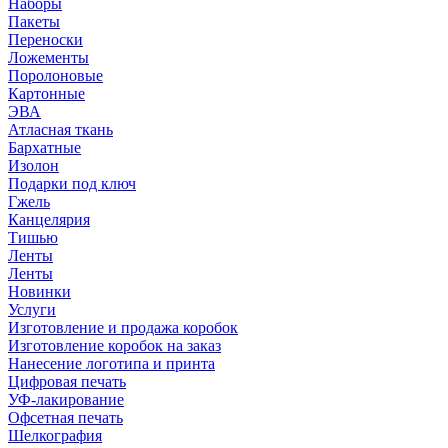
Наборы
Пакеты
Переноски
Ложементы
Поролоновые
Картонные
ЭВА
Атласная ткань
Бархатные
Изолон
Подарки под ключ
Гжель
Канцелярия
Тишью
Ленты
Ленты
Новинки
Услуги
Изготовление и продажа коробок
Изготовление коробок на заказ
Нанесение логотипа и принта
Цифровая печать
УФ-лакирование
Офсетная печать
Шелкография