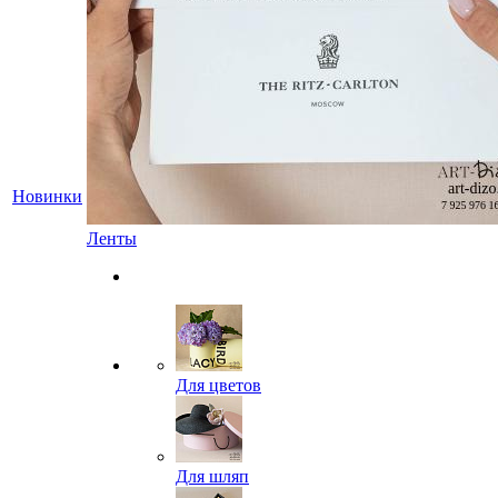
Новинки
Ленты
Для цветов
Для шляп