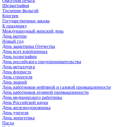
Офсетная печать
Шелкография
Тиснение фольгой
Конгрев
Государственные заказы
К празднику
Международный женский день
День матери
Новый год
День защитника Отечества
День всех влюбленных
День полиграфии
День российского предпринимательства
День металлурга
День флориста
День строителя
День знаний
День работников нефтяной и газовой промышленности
День работников атомной промышленности
День медицинского работника
День Российской науки
День железнодорожника
День учителя
День энергетика
Пасха