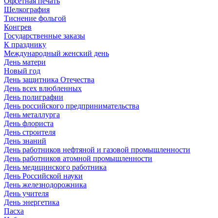
Офсетная печать
Шелкография
Тиснение фольгой
Конгрев
Государственные заказы
К празднику
Международный женский день
День матери
Новый год
День защитника Отечества
День всех влюбленных
День полиграфии
День российского предпринимательства
День металлурга
День флориста
День строителя
День знаний
День работников нефтяной и газовой промышленности
День работников атомной промышленности
День медицинского работника
День Российской науки
День железнодорожника
День учителя
День энергетика
Пасха