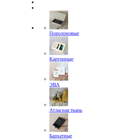
Поролоновые
Картонные
ЭВА
Атласная ткань
Бархатные