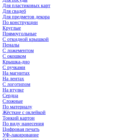
Для пластиковых карт
Для свадеб
Для предметов декора
По конструкции
Круглые
Прямоугольные
С откидной крышкой
Пеналы
С ложементом
С окошком
Крышка-дно
С ручками
На магнитах
На лентах
С логотипом
На втулке
Сердца
Сложные
По материалу
Жёсткие с оклейкой
Тонкий картон
По виду нанесения
Цифровая печать
УФ-лакирование