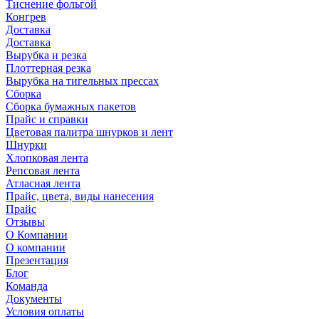
Тиснение фольгой
Конгрев
Доставка
Доставка
Вырубка и резка
Плоттерная резка
Вырубка на тигельных прессах
Сборка
Сборка бумажных пакетов
Прайс и справки
Цветовая палитра шнурков и лент
Шнурки
Хлопковая лента
Репсовая лента
Атласная лента
Прайс, цвета, виды нанесения
Прайс
Отзывы
О Компании
О компании
Презентация
Блог
Команда
Документы
Условия оплаты