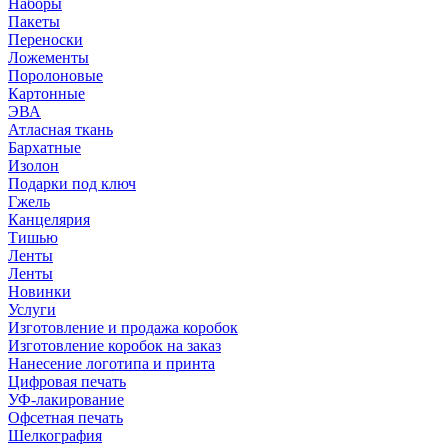
Наборы
Пакеты
Переноски
Ложементы
Поролоновые
Картонные
ЭВА
Атласная ткань
Бархатные
Изолон
Подарки под ключ
Гжель
Канцелярия
Тишью
Ленты
Ленты
Новинки
Услуги
Изготовление и продажа коробок
Изготовление коробок на заказ
Нанесение логотипа и принта
Цифровая печать
УФ-лакирование
Офсетная печать
Шелкография