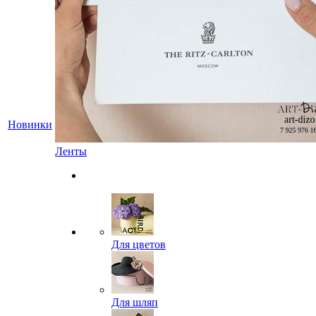
Новинки
Ленты
Для цветов
Для шляп