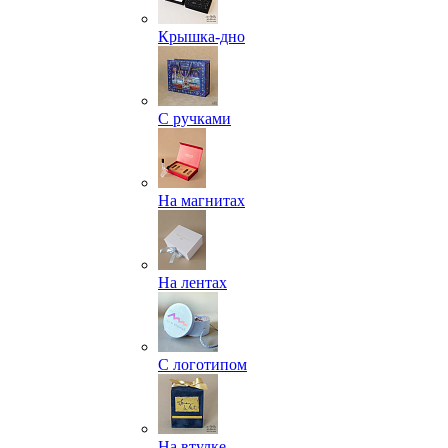
Крышка-дно
С ручками
На магнитах
На лентах
С логотипом
На втулке