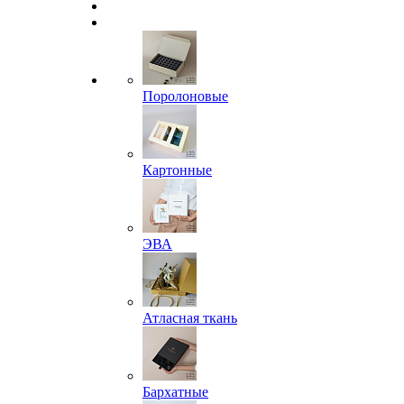
Поролоновые
Картонные
ЭВА
Атласная ткань
Бархатные