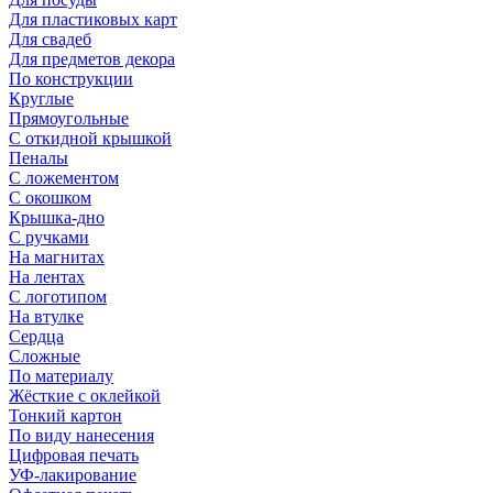
Для пластиковых карт
Для свадеб
Для предметов декора
По конструкции
Круглые
Прямоугольные
С откидной крышкой
Пеналы
С ложементом
С окошком
Крышка-дно
С ручками
На магнитах
На лентах
С логотипом
На втулке
Сердца
Сложные
По материалу
Жёсткие с оклейкой
Тонкий картон
По виду нанесения
Цифровая печать
УФ-лакирование