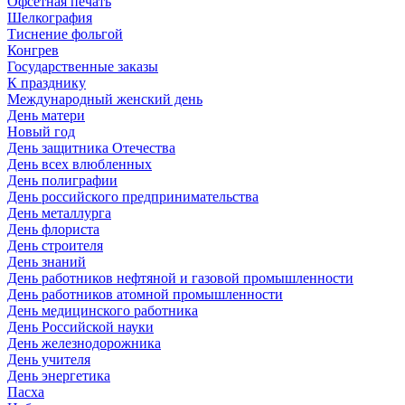
Офсетная печать
Шелкография
Тиснение фольгой
Конгрев
Государственные заказы
К празднику
Международный женский день
День матери
Новый год
День защитника Отечества
День всех влюбленных
День полиграфии
День российского предпринимательства
День металлурга
День флориста
День строителя
День знаний
День работников нефтяной и газовой промышленности
День работников атомной промышленности
День медицинского работника
День Российской науки
День железнодорожника
День учителя
День энергетика
Пасха