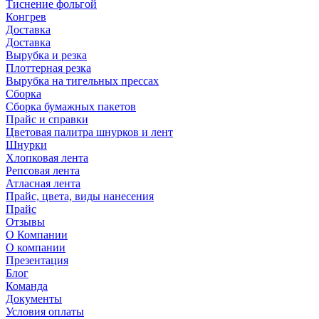
Тиснение фольгой
Конгрев
Доставка
Доставка
Вырубка и резка
Плоттерная резка
Вырубка на тигельных прессах
Сборка
Сборка бумажных пакетов
Прайс и справки
Цветовая палитра шнурков и лент
Шнурки
Хлопковая лента
Репсовая лента
Атласная лента
Прайс, цвета, виды нанесения
Прайс
Отзывы
О Компании
О компании
Презентация
Блог
Команда
Документы
Условия оплаты