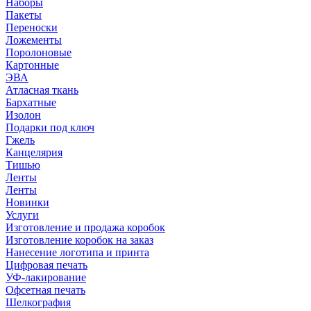
Наборы
Пакеты
Переноски
Ложементы
Поролоновые
Картонные
ЭВА
Атласная ткань
Бархатные
Изолон
Подарки под ключ
Гжель
Канцелярия
Тишью
Ленты
Ленты
Новинки
Услуги
Изготовление и продажа коробок
Изготовление коробок на заказ
Нанесение логотипа и принта
Цифровая печать
УФ-лакирование
Офсетная печать
Шелкография