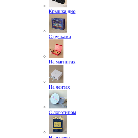
Крышка-дно
С ручками
На магнитах
На лентах
С логотипом
На втулке