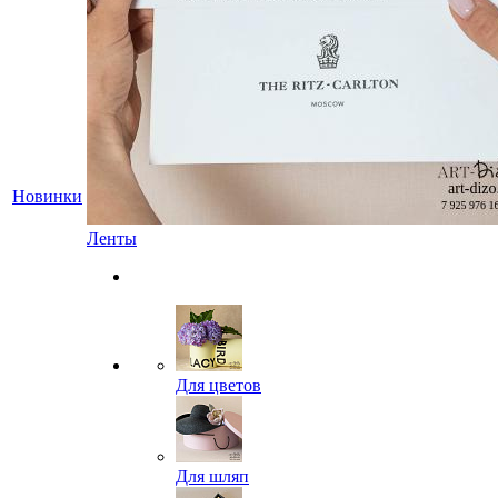
Новинки
Ленты
Для цветов
Для шляп