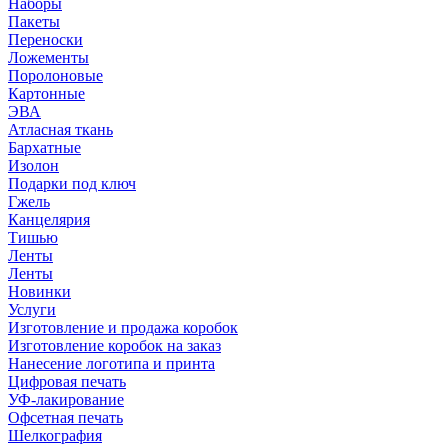
Наборы
Пакеты
Переноски
Ложементы
Поролоновые
Картонные
ЭВА
Атласная ткань
Бархатные
Изолон
Подарки под ключ
Гжель
Канцелярия
Тишью
Ленты
Ленты
Новинки
Услуги
Изготовление и продажа коробок
Изготовление коробок на заказ
Нанесение логотипа и принта
Цифровая печать
УФ-лакирование
Офсетная печать
Шелкография