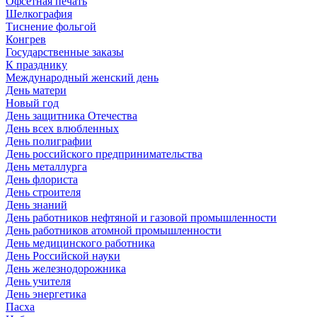
Офсетная печать
Шелкография
Тиснение фольгой
Конгрев
Государственные заказы
К празднику
Международный женский день
День матери
Новый год
День защитника Отечества
День всех влюбленных
День полиграфии
День российского предпринимательства
День металлурга
День флориста
День строителя
День знаний
День работников нефтяной и газовой промышленности
День работников атомной промышленности
День медицинского работника
День Российской науки
День железнодорожника
День учителя
День энергетика
Пасха