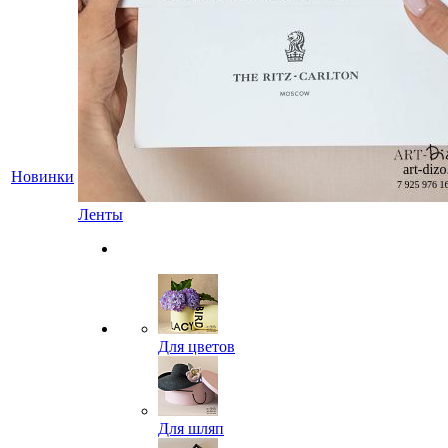
Новинки
Ленты
Для цветов
Для шляп