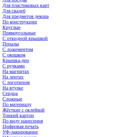
Для пластиковых карт
Для свадеб
Для предметов декора
По конструкции
Круглые
Прямоугольные
С откидной крышкой
Пеналы
С ложементом
С окошком
Крышка-дно
С ручками
На магнитах
На лентах
С логотипом
На втулке
Сердца
Сложные
По материалу
Жёсткие с оклейкой
Тонкий картон
По виду нанесения
Цифровая печать
УФ-лакирование