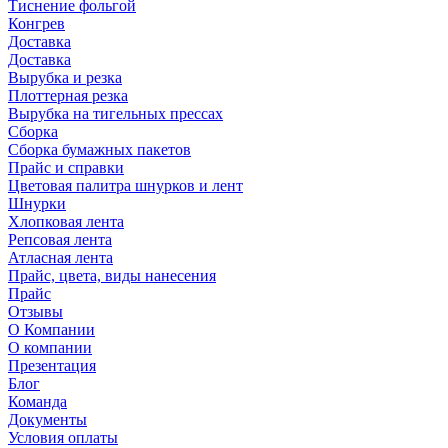
Тиснение фольгой
Конгрев
Доставка
Доставка
Вырубка и резка
Плоттерная резка
Вырубка на тигельных прессах
Сборка
Сборка бумажных пакетов
Прайс и справки
Цветовая палитра шнурков и лент
Шнурки
Хлопковая лента
Репсовая лента
Атласная лента
Прайс, цвета, виды нанесения
Прайс
Отзывы
О Компании
О компании
Презентация
Блог
Команда
Документы
Условия оплаты