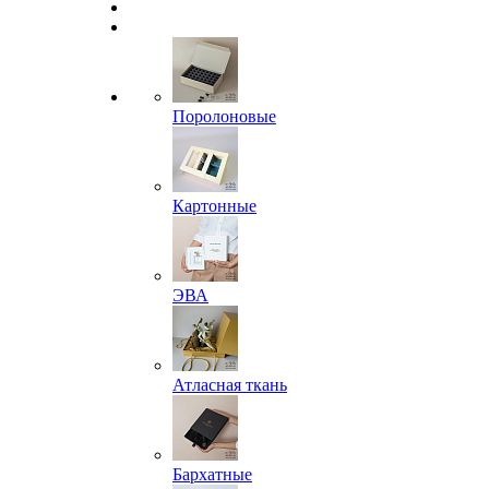
Поролоновые
Картонные
ЭВА
Атласная ткань
Бархатные