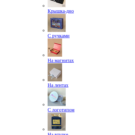
Крышка-дно
С ручками
На магнитах
На лентах
С логотипом
На втулке