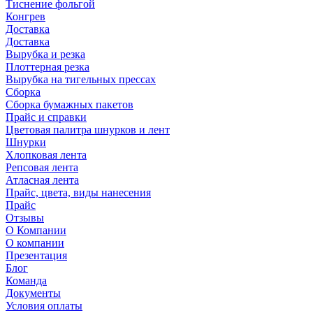
Тиснение фольгой
Конгрев
Доставка
Доставка
Вырубка и резка
Плоттерная резка
Вырубка на тигельных прессах
Сборка
Сборка бумажных пакетов
Прайс и справки
Цветовая палитра шнурков и лент
Шнурки
Хлопковая лента
Репсовая лента
Атласная лента
Прайс, цвета, виды нанесения
Прайс
Отзывы
О Компании
О компании
Презентация
Блог
Команда
Документы
Условия оплаты