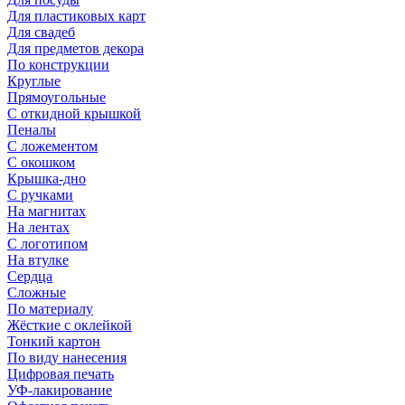
Для пластиковых карт
Для свадеб
Для предметов декора
По конструкции
Круглые
Прямоугольные
С откидной крышкой
Пеналы
С ложементом
С окошком
Крышка-дно
С ручками
На магнитах
На лентах
С логотипом
На втулке
Сердца
Сложные
По материалу
Жёсткие с оклейкой
Тонкий картон
По виду нанесения
Цифровая печать
УФ-лакирование