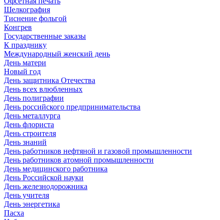
Офсетная печать
Шелкография
Тиснение фольгой
Конгрев
Государственные заказы
К празднику
Международный женский день
День матери
Новый год
День защитника Отечества
День всех влюбленных
День полиграфии
День российского предпринимательства
День металлурга
День флориста
День строителя
День знаний
День работников нефтяной и газовой промышленности
День работников атомной промышленности
День медицинского работника
День Российской науки
День железнодорожника
День учителя
День энергетика
Пасха