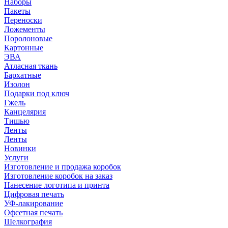
Наборы
Пакеты
Переноски
Ложементы
Поролоновые
Картонные
ЭВА
Атласная ткань
Бархатные
Изолон
Подарки под ключ
Гжель
Канцелярия
Тишью
Ленты
Ленты
Новинки
Услуги
Изготовление и продажа коробок
Изготовление коробок на заказ
Нанесение логотипа и принта
Цифровая печать
УФ-лакирование
Офсетная печать
Шелкография