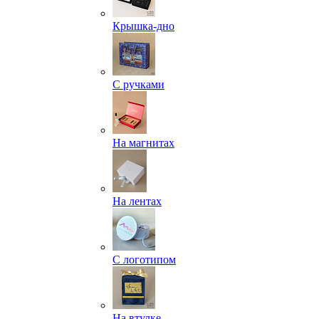
Крышка-дно
С ручками
На магнитах
На лентах
С логотипом
На втулке