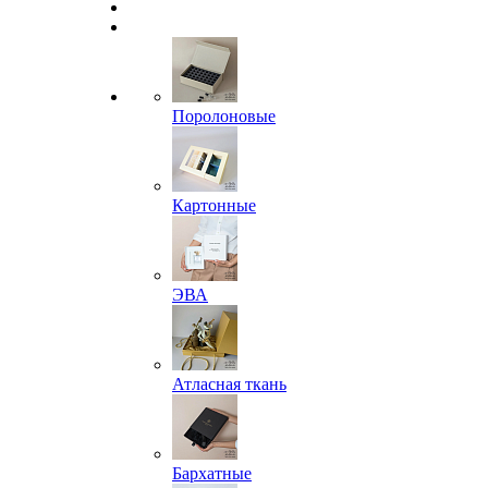
Поролоновые
Картонные
ЭВА
Атласная ткань
Бархатные