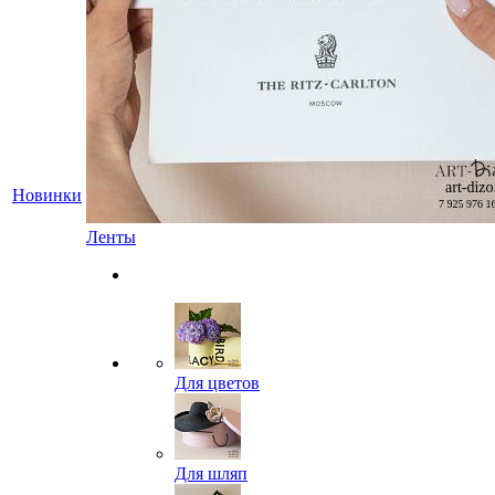
Новинки
Ленты
Для цветов
Для шляп