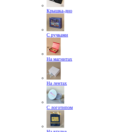
Крышка-дно
С ручками
На магнитах
На лентах
С логотипом
На втулке