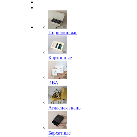
Поролоновые
Картонные
ЭВА
Атласная ткань
Бархатные