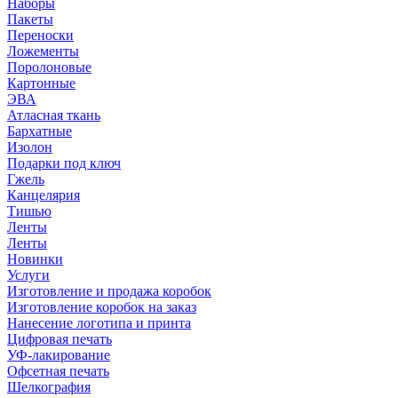
Наборы
Пакеты
Переноски
Ложементы
Поролоновые
Картонные
ЭВА
Атласная ткань
Бархатные
Изолон
Подарки под ключ
Гжель
Канцелярия
Тишью
Ленты
Ленты
Новинки
Услуги
Изготовление и продажа коробок
Изготовление коробок на заказ
Нанесение логотипа и принта
Цифровая печать
УФ-лакирование
Офсетная печать
Шелкография