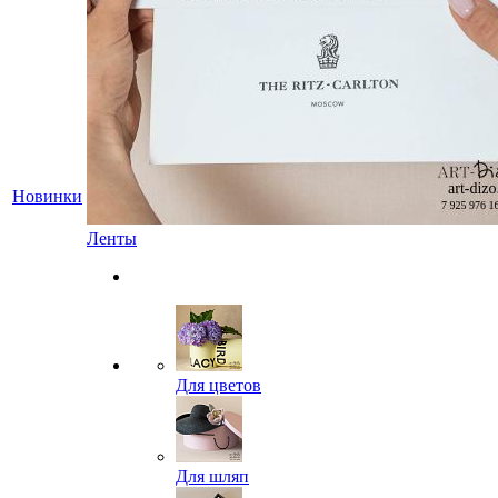
Новинки
Ленты
Для цветов
Для шляп