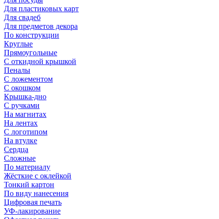
Для пластиковых карт
Для свадеб
Для предметов декора
По конструкции
Круглые
Прямоугольные
С откидной крышкой
Пеналы
С ложементом
С окошком
Крышка-дно
С ручками
На магнитах
На лентах
С логотипом
На втулке
Сердца
Сложные
По материалу
Жёсткие с оклейкой
Тонкий картон
По виду нанесения
Цифровая печать
УФ-лакирование