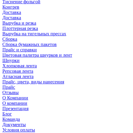
Тиснение фольгой
Конгрев
Доставка
Доставка
Вырубка и резка
Плоттерная резка
Вырубка на тигельных прессах
Сборка
Сборка бумажных пакетов
Прайс и справки
Цветовая палитра шнурков и лент
Шнурки
Хлопковая лента
Репсовая лента
Атласная лента
Прайс, цвета, виды нанесения
Прайс
Отзывы
О Компании
О компании
Презентация
Блог
Команда
Документы
Условия оплаты