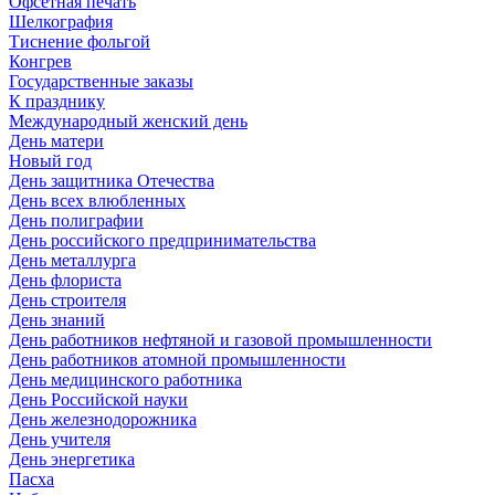
Офсетная печать
Шелкография
Тиснение фольгой
Конгрев
Государственные заказы
К празднику
Международный женский день
День матери
Новый год
День защитника Отечества
День всех влюбленных
День полиграфии
День российского предпринимательства
День металлурга
День флориста
День строителя
День знаний
День работников нефтяной и газовой промышленности
День работников атомной промышленности
День медицинского работника
День Российской науки
День железнодорожника
День учителя
День энергетика
Пасха