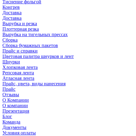
Тиснение фольгой
Конгрев
Доставка
Доставка
Вырубка и резка
Плоттерная резка
Вырубка на тигельных прессах
Сборка
Сборка бумажных пакетов
Прайс и справки
Цветовая палитра шнурков и лент
Шнурки
Хлопковая лента
Репсовая лента
Атласная лента
Прайс, цвета, виды нанесения
Прайс
Отзывы
О Компании
О компании
Презентация
Блог
Команда
Документы
Условия оплаты