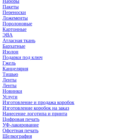
Наборы
Пакеты
Переноски
Ложементы
Поролоновые
Картонные
ЭВА
Атласная ткань
Бархатные
Изолон
Подарки под ключ
Гжель
Канцелярия
Тишью
Ленты
Ленты
Новинки
Услуги
Изготовление и продажа коробок
Изготовление коробок на заказ
Нанесение логотипа и принта
Цифровая печать
УФ-лакирование
Офсетная печать
Шелкография