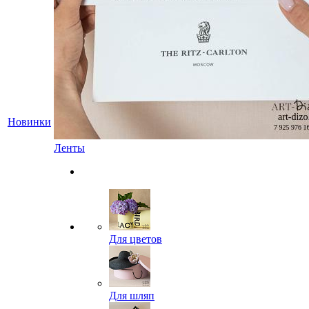
Новинки
Ленты
Для цветов
Для шляп