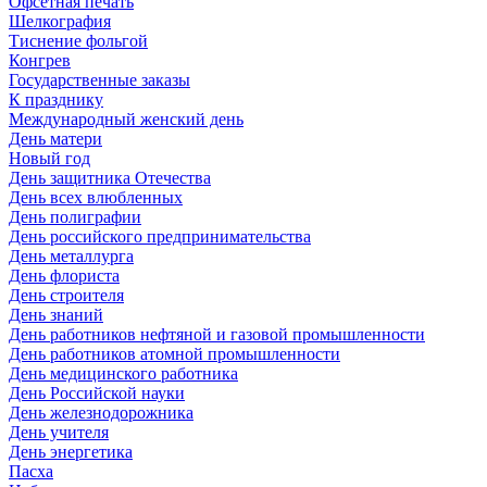
Офсетная печать
Шелкография
Тиснение фольгой
Конгрев
Государственные заказы
К празднику
Международный женский день
День матери
Новый год
День защитника Отечества
День всех влюбленных
День полиграфии
День российского предпринимательства
День металлурга
День флориста
День строителя
День знаний
День работников нефтяной и газовой промышленности
День работников атомной промышленности
День медицинского работника
День Российской науки
День железнодорожника
День учителя
День энергетика
Пасха