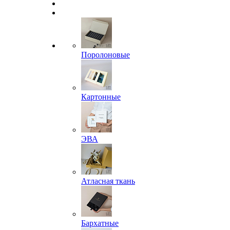
Поролоновые
Картонные
ЭВА
Атласная ткань
Бархатные