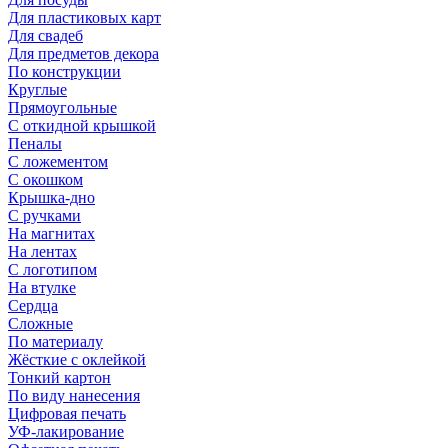
Для пластиковых карт
Для свадеб
Для предметов декора
По конструкции
Круглые
Прямоугольные
С откидной крышкой
Пеналы
С ложементом
С окошком
Крышка-дно
С ручками
На магнитах
На лентах
С логотипом
На втулке
Сердца
Сложные
По материалу
Жёсткие с оклейкой
Тонкий картон
По виду нанесения
Цифровая печать
УФ-лакирование