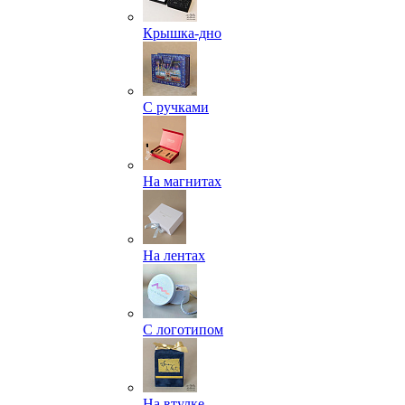
Крышка-дно
С ручками
На магнитах
На лентах
С логотипом
На втулке