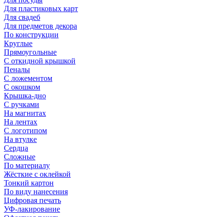
Для пластиковых карт
Для свадеб
Для предметов декора
По конструкции
Круглые
Прямоугольные
С откидной крышкой
Пеналы
С ложементом
С окошком
Крышка-дно
С ручками
На магнитах
На лентах
С логотипом
На втулке
Сердца
Сложные
По материалу
Жёсткие с оклейкой
Тонкий картон
По виду нанесения
Цифровая печать
УФ-лакирование