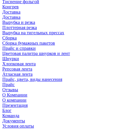
Тиснение фольгой
Конгрев
Доставка
Доставка
Вырубка и резка
Плоттерная резка
Вырубка на тигельных прессах
Сборка
Сборка бумажных пакетов
Прайс и справки
Цветовая палитра шнурков и лент
Шнурки
Хлопковая лента
Репсовая лента
Атласная лента
Прайс, цвета, виды нанесения
Прайс
Отзывы
О Компании
О компании
Презентация
Блог
Команда
Документы
Условия оплаты