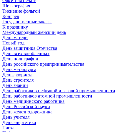
Офсетная печать
Шелкография
Тиснение фольгой
Конгрев
Государственные заказы
К празднику
Международный женский день
День матери
Новый год
День защитника Отечества
День всех влюбленных
День полиграфии
День российского предпринимательства
День металлурга
День флориста
День строителя
День знаний
День работников нефтяной и газовой промышленности
День работников атомной промышленности
День медицинского работника
День Российской науки
День железнодорожника
День учителя
День энергетика
Пасха