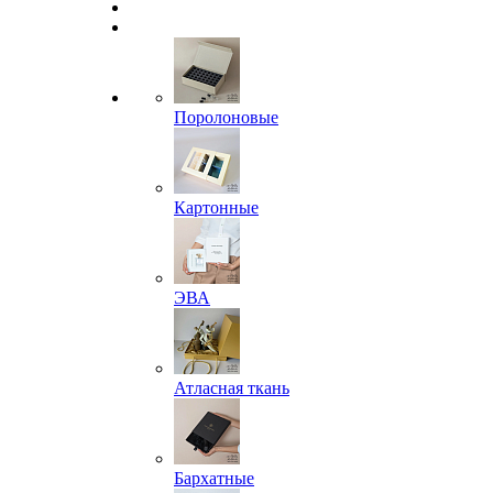
Поролоновые
Картонные
ЭВА
Атласная ткань
Бархатные