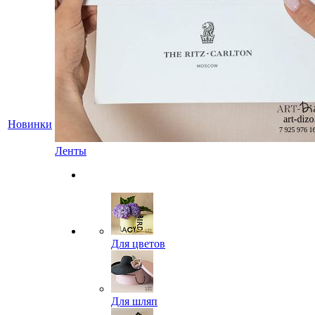
Новинки
Ленты
Для цветов
Для шляп