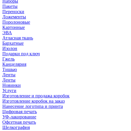
Наборы
Пакеты
Переноски
Ложементы
Поролоновые
Картонные
ЭВА
Атласная ткань
Бархатные
Изолон
Подарки под ключ
Гжель
Канцелярия
Тишью
Ленты
Ленты
Новинки
Услуги
Изготовление и продажа коробок
Изготовление коробок на заказ
Нанесение логотипа и принта
Цифровая печать
УФ-лакирование
Офсетная печать
Шелкография