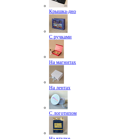
Крышка-дно
С ручками
На магнитах
На лентах
С логотипом
На втулке