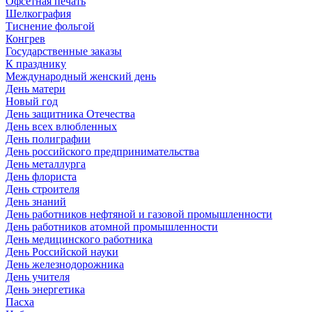
Офсетная печать
Шелкография
Тиснение фольгой
Конгрев
Государственные заказы
К празднику
Международный женский день
День матери
Новый год
День защитника Отечества
День всех влюбленных
День полиграфии
День российского предпринимательства
День металлурга
День флориста
День строителя
День знаний
День работников нефтяной и газовой промышленности
День работников атомной промышленности
День медицинского работника
День Российской науки
День железнодорожника
День учителя
День энергетика
Пасха