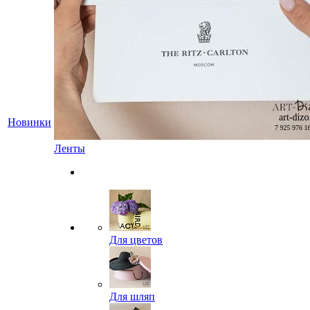
Новинки
Ленты
Для цветов
Для шляп