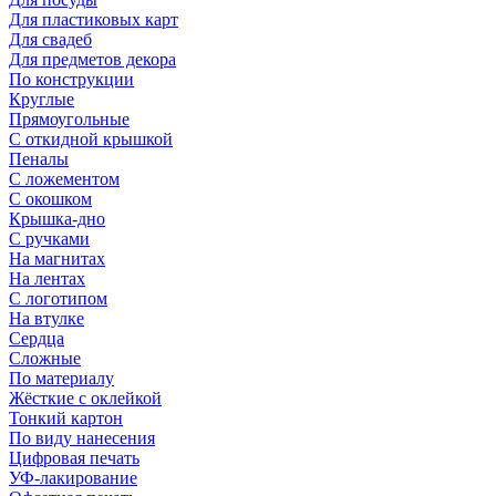
Для пластиковых карт
Для свадеб
Для предметов декора
По конструкции
Круглые
Прямоугольные
С откидной крышкой
Пеналы
С ложементом
С окошком
Крышка-дно
С ручками
На магнитах
На лентах
С логотипом
На втулке
Сердца
Сложные
По материалу
Жёсткие с оклейкой
Тонкий картон
По виду нанесения
Цифровая печать
УФ-лакирование