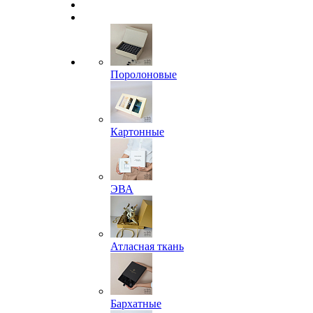
Поролоновые
Картонные
ЭВА
Атласная ткань
Бархатные