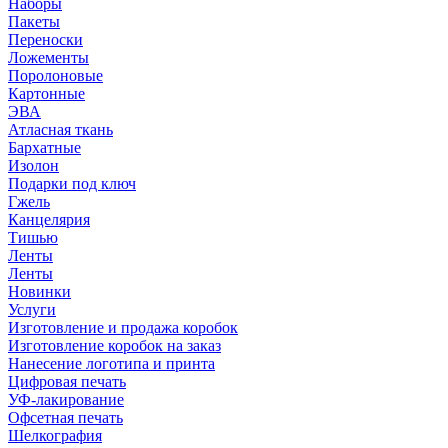
Наборы
Пакеты
Переноски
Ложементы
Поролоновые
Картонные
ЭВА
Атласная ткань
Бархатные
Изолон
Подарки под ключ
Гжель
Канцелярия
Тишью
Ленты
Ленты
Новинки
Услуги
Изготовление и продажа коробок
Изготовление коробок на заказ
Нанесение логотипа и принта
Цифровая печать
УФ-лакирование
Офсетная печать
Шелкография