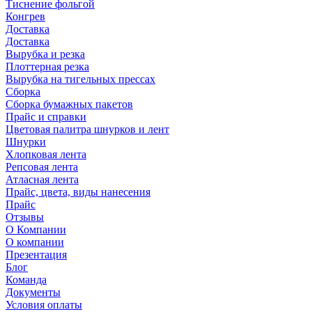
Тиснение фольгой
Конгрев
Доставка
Доставка
Вырубка и резка
Плоттерная резка
Вырубка на тигельных прессах
Сборка
Сборка бумажных пакетов
Прайс и справки
Цветовая палитра шнурков и лент
Шнурки
Хлопковая лента
Репсовая лента
Атласная лента
Прайс, цвета, виды нанесения
Прайс
Отзывы
О Компании
О компании
Презентация
Блог
Команда
Документы
Условия оплаты