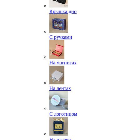
Крышка-дно
С ручками
На магнитах
На лентах
С логотипом
На втулке