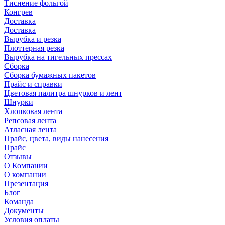
Тиснение фольгой
Конгрев
Доставка
Доставка
Вырубка и резка
Плоттерная резка
Вырубка на тигельных прессах
Сборка
Сборка бумажных пакетов
Прайс и справки
Цветовая палитра шнурков и лент
Шнурки
Хлопковая лента
Репсовая лента
Атласная лента
Прайс, цвета, виды нанесения
Прайс
Отзывы
О Компании
О компании
Презентация
Блог
Команда
Документы
Условия оплаты