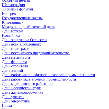
Офсетная печать
Шелкография
Тиснение фольгой
Конгрев
Государственные заказы
К празднику
Международный женский день
День матери
Новый год
День защитника Отечества
День всех влюбленных
День полиграфии
День российского предпринимательства
День металлурга
День флориста
День строителя
День знаний
День работников нефтяной и газовой промышленности
День работников атомной промышленности
День медицинского работника
День Российской науки
День железнодорожника
День учителя
День энергетика
Пасха