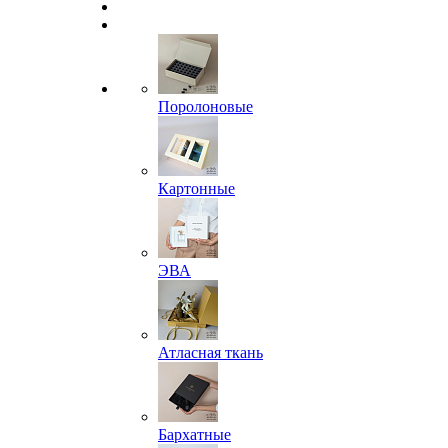
Поролоновые
Картонные
ЭВА
Атласная ткань
Бархатные