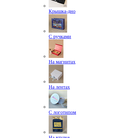
Крышка-дно
С ручками
На магнитах
На лентах
С логотипом
На втулке