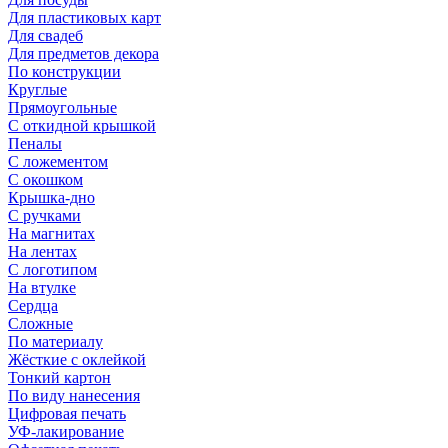
Для пластиковых карт
Для свадеб
Для предметов декора
По конструкции
Круглые
Прямоугольные
С откидной крышкой
Пеналы
С ложементом
С окошком
Крышка-дно
С ручками
На магнитах
На лентах
С логотипом
На втулке
Сердца
Сложные
По материалу
Жёсткие с оклейкой
Тонкий картон
По виду нанесения
Цифровая печать
УФ-лакирование