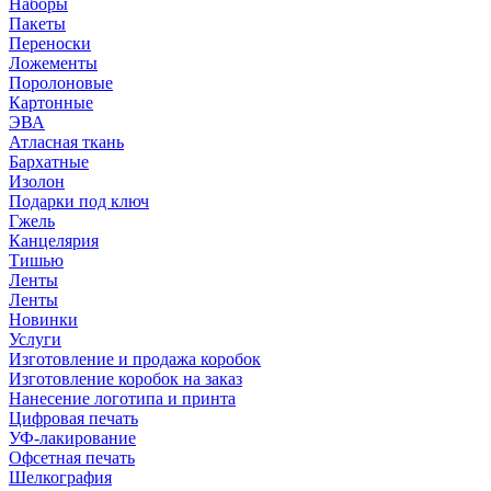
Наборы
Пакеты
Переноски
Ложементы
Поролоновые
Картонные
ЭВА
Атласная ткань
Бархатные
Изолон
Подарки под ключ
Гжель
Канцелярия
Тишью
Ленты
Ленты
Новинки
Услуги
Изготовление и продажа коробок
Изготовление коробок на заказ
Нанесение логотипа и принта
Цифровая печать
УФ-лакирование
Офсетная печать
Шелкография