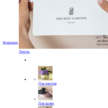
Новинки
Ленты
Для цветов
Для шляп