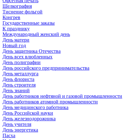
Офсетная печать
Шелкография
Тиснение фольгой
Конгрев
Государственные заказы
К празднику
Международный женский день
День матери
Новый год
День защитника Отечества
День всех влюбленных
День полиграфии
День российского предпринимательства
День металлурга
День флориста
День строителя
День знаний
День работников нефтяной и газовой промышленности
День работников атомной промышленности
День медицинского работника
День Российской науки
День железнодорожника
День учителя
День энергетика
Пасха