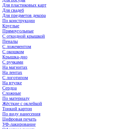
Для пластиковых карт
Для свадеб
Для предметов декора
По конструкции
Круглые
Прямоугольные
С откидной крышкой
Пеналы
С ложементом
С окошком
Крышка-дно
С ручками
На магнитах
На лентах
С логотипом
На втулке
Сердца
Сложные
По материалу
Жёсткие с оклейкой
Тонкий картон
По виду нанесения
Цифровая печать
УФ-лакирование