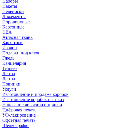
Наборы
Пакеты
Переноски
Ложементы
Поролоновые
Картонные
ЭВА
Атласная ткань
Бархатные
Изолон
Подарки под ключ
Гжель
Канцелярия
Тишью
Ленты
Ленты
Новинки
Услуги
Изготовление и продажа коробок
Изготовление коробок на заказ
Нанесение логотипа и принта
Цифровая печать
УФ-лакирование
Офсетная печать
Шелкография