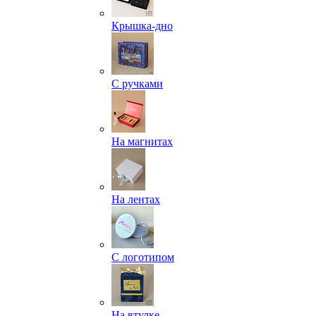
Крышка-дно
С ручками
На магнитах
На лентах
С логотипом
На втулке