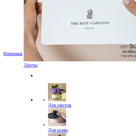
Новинки
Ленты
Для цветов
Для шляп