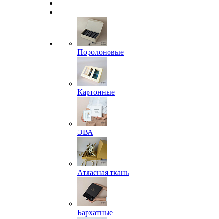
Поролоновые
Картонные
ЭВА
Атласная ткань
Бархатные