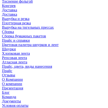
Тиснение фольгой
Конгрев
Доставка
Доставка
Вырубка и резка
Плоттерная резка
Вырубка на тигельных прессах
Сборка
Сборка бумажных пакетов
Прайс и справки
Цветовая палитра шнурков и лент
Шнурки
Хлопковая лента
Репсовая лента
Атласная лента
Прайс, цвета, виды нанесения
Прайс
Отзывы
О Компании
О компании
Презентация
Блог
Команда
Документы
Условия оплаты