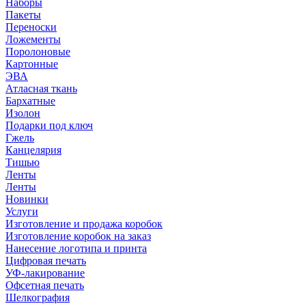
Наборы
Пакеты
Переноски
Ложементы
Поролоновые
Картонные
ЭВА
Атласная ткань
Бархатные
Изолон
Подарки под ключ
Гжель
Канцелярия
Тишью
Ленты
Ленты
Новинки
Услуги
Изготовление и продажа коробок
Изготовление коробок на заказ
Нанесение логотипа и принта
Цифровая печать
УФ-лакирование
Офсетная печать
Шелкография