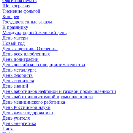
Офсетная печать
Шелкография
Тиснение фольгой
Конгрев
Государственные заказы
К празднику
Международный женский день
День матери
Новый год
День защитника Отечества
День всех влюбленных
День полиграфии
День российского предпринимательства
День металлурга
День флориста
День строителя
День знаний
День работников нефтяной и газовой промышленности
День работников атомной промышленности
День медицинского работника
День Российской науки
День железнодорожника
День учителя
День энергетика
Пасха