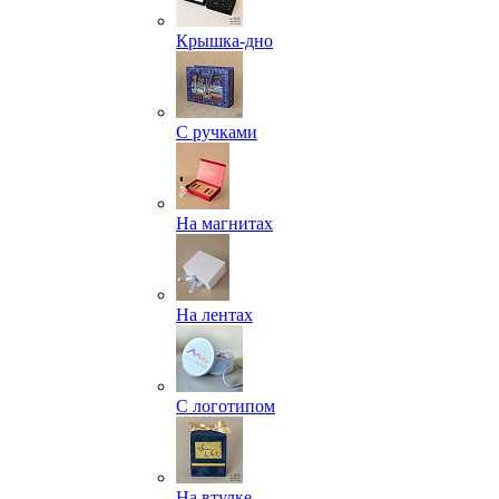
Крышка-дно
С ручками
На магнитах
На лентах
С логотипом
На втулке