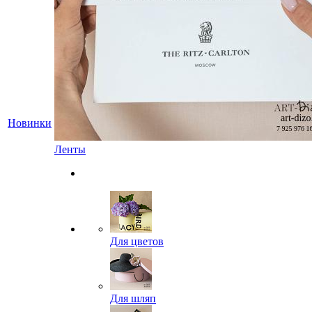
Новинки
Ленты
Для цветов
Для шляп