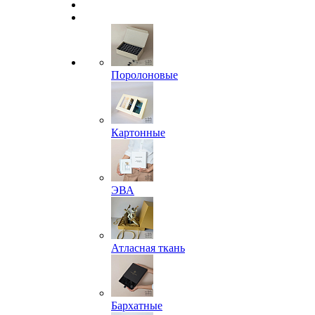
Поролоновые
Картонные
ЭВА
Атласная ткань
Бархатные