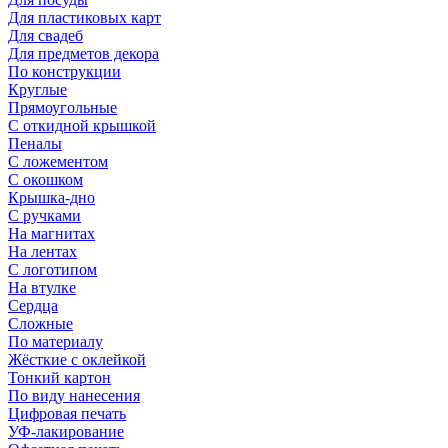
Для пластиковых карт
Для свадеб
Для предметов декора
По конструкции
Круглые
Прямоугольные
С откидной крышкой
Пеналы
С ложементом
С окошком
Крышка-дно
С ручками
На магнитах
На лентах
С логотипом
На втулке
Сердца
Сложные
По материалу
Жёсткие с оклейкой
Тонкий картон
По виду нанесения
Цифровая печать
УФ-лакирование