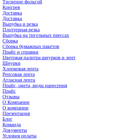
Тиснение фольгой
Конгрев
Доставка
Доставка
Вырубка и резка
Плоттерная резка
Вырубка на тигельных прессах
Сборка
Сборка бумажных пакетов
Прайс и справки
Цветовая палитра шнурков и лент
Шнурки
Хлопковая лента
Репсовая лента
Атласная лента
Прайс, цвета, виды нанесения
Прайс
Отзывы
О Компании
О компании
Презентация
Блог
Команда
Документы
Условия оплаты