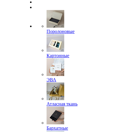
Поролоновые
Картонные
ЭВА
Атласная ткань
Бархатные