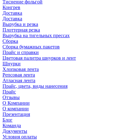
Тиснение фольгой
Конгрев
Доставка
Доставка
Вырубка и резка
Плоттерная резка
Вырубка на тигельных прессах
Сборка
Сборка бумажных пакетов
Прайс и справки
Цветовая палитра шнурков и лент
Шнурки
Хлопковая лента
Репсовая лента
Атласная лента
Прайс, цвета, виды нанесения
Прайс
Отзывы
О Компании
О компании
Презентация
Блог
Команда
Документы
Условия оплаты