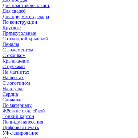
Для пластиковых карт
Для свадеб
Для предметов декора
По конструкции
Круглые
Прямоугольные
С откидной крышкой
Пеналы
С ложементом
С окошком
Крышка-дно
С ручками
На магнитах
На лентах
С логотипом
На втулке
Сердца
Сложные
По материалу
Жёсткие с оклейкой
Тонкий картон
По виду нанесения
Цифровая печать
УФ-лакирование