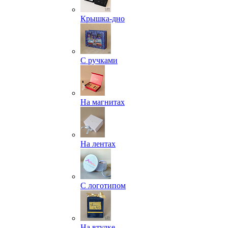
Крышка-дно
С ручками
На магнитах
На лентах
С логотипом
На втулке