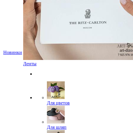
Новинки
Ленты
Для цветов
Для шляп