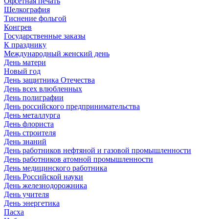
Офсетная печать
Шелкография
Тиснение фольгой
Конгрев
Государственные заказы
К празднику
Международный женский день
День матери
Новый год
День защитника Отечества
День всех влюбленных
День полиграфии
День российского предпринимательства
День металлурга
День флориста
День строителя
День знаний
День работников нефтяной и газовой промышленности
День работников атомной промышленности
День медицинского работника
День Российской науки
День железнодорожника
День учителя
День энергетика
Пасха