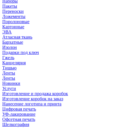
Наборы
Пакеты
Переноски
Ложементы
Поролоновые
Картонные
ЭВА
Атласная ткань
Бархатные
Изолон
Подарки под ключ
Гжель
Канцелярия
Тишью
Ленты
Ленты
Новинки
Услуги
Изготовление и продажа коробок
Изготовление коробок на заказ
Нанесение логотипа и принта
Цифровая печать
УФ-лакирование
Офсетная печать
Шелкография