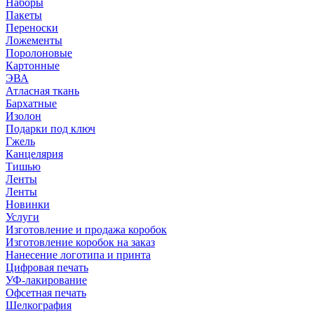
Наборы
Пакеты
Переноски
Ложементы
Поролоновые
Картонные
ЭВА
Атласная ткань
Бархатные
Изолон
Подарки под ключ
Гжель
Канцелярия
Тишью
Ленты
Ленты
Новинки
Услуги
Изготовление и продажа коробок
Изготовление коробок на заказ
Нанесение логотипа и принта
Цифровая печать
УФ-лакирование
Офсетная печать
Шелкография