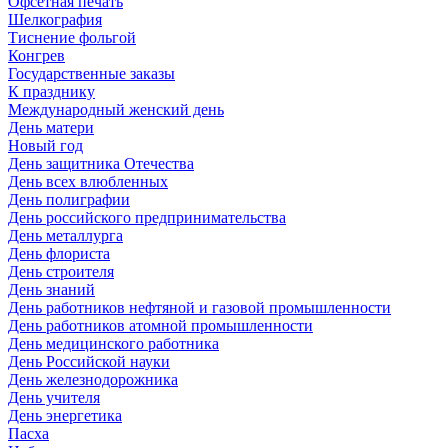
Офсетная печать
Шелкография
Тиснение фольгой
Конгрев
Государственные заказы
К празднику
Международный женский день
День матери
Новый год
День защитника Отечества
День всех влюбленных
День полиграфии
День российского предпринимательства
День металлурга
День флориста
День строителя
День знаний
День работников нефтяной и газовой промышленности
День работников атомной промышленности
День медицинского работника
День Российской науки
День железнодорожника
День учителя
День энергетика
Пасха