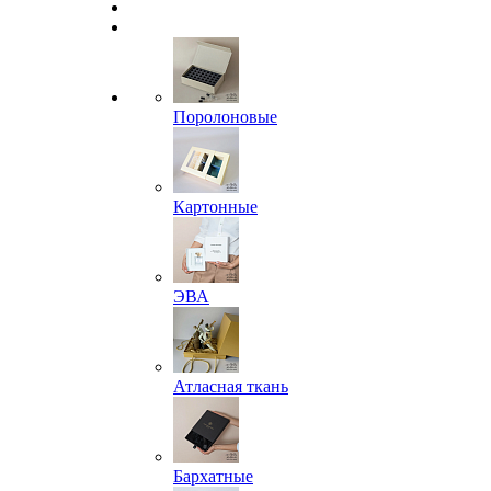
Поролоновые
Картонные
ЭВА
Атласная ткань
Бархатные