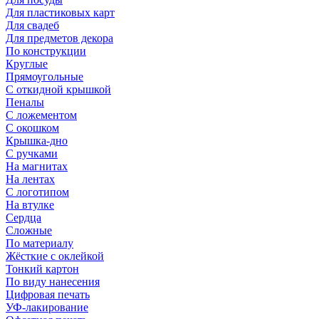
Для пластиковых карт
Для свадеб
Для предметов декора
По конструкции
Круглые
Прямоугольные
С откидной крышкой
Пеналы
С ложементом
С окошком
Крышка-дно
С ручками
На магнитах
На лентах
С логотипом
На втулке
Сердца
Сложные
По материалу
Жёсткие с оклейкой
Тонкий картон
По виду нанесения
Цифровая печать
УФ-лакирование