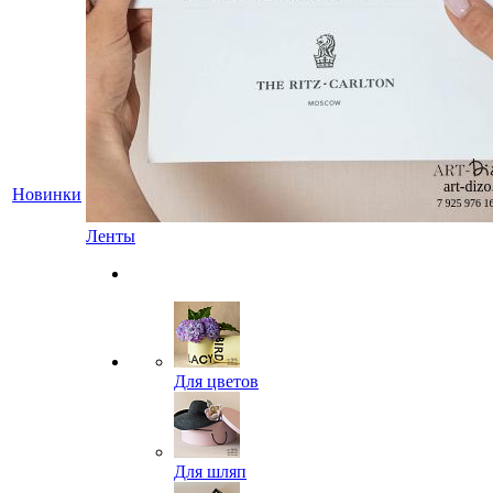
Новинки
Ленты
Для цветов
Для шляп