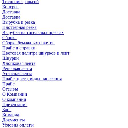
Тиснение фольгой
Конгрев
Доставка
Доставка
Вырубка и резка
Плоттерная резка
Вырубка на тигельных прессах
Сборка
Сборка бумажных пакетов
Прайс и справки
Цветовая палитра шнурков и лент
Шнурки
Хлопковая лента
Репсовая лента
Атласная лента
Прайс, цвета, виды нанесения
Прайс
Отзывы
О Компании
О компании
Презентация
Блог
Команда
Документы
Условия оплаты