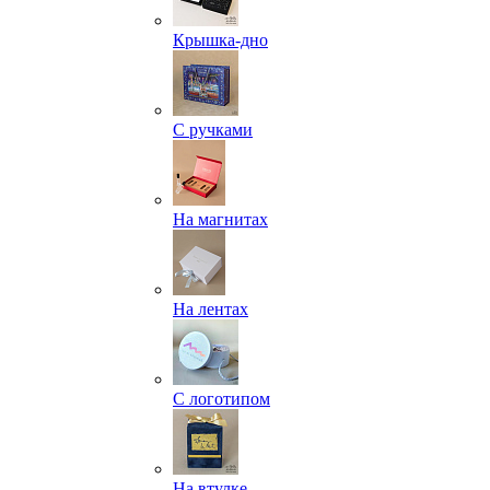
Крышка-дно
С ручками
На магнитах
На лентах
С логотипом
На втулке