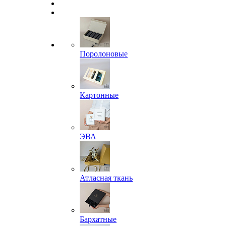
Поролоновые
Картонные
ЭВА
Атласная ткань
Бархатные