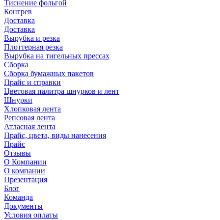
Тиснение фольгой
Конгрев
Доставка
Доставка
Вырубка и резка
Плоттерная резка
Вырубка на тигельных прессах
Сборка
Сборка бумажных пакетов
Прайс и справки
Цветовая палитра шнурков и лент
Шнурки
Хлопковая лента
Репсовая лента
Атласная лента
Прайс, цвета, виды нанесения
Прайс
Отзывы
О Компании
О компании
Презентация
Блог
Команда
Документы
Условия оплаты