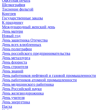
Офсетная печать
Шелкография
Тиснение фольгой
Конгрев
Государственные заказы
К празднику
Международный женский день
День матери
Новый год
День защитника Отечества
День всех влюбленных
День полиграфии
День российского предпринимательства
День металлурга
День флориста
День строителя
День знаний
День работников нефтяной и газовой промышленности
День работников атомной промышленности
День медицинского работника
День Российской науки
День железнодорожника
День учителя
День энергетика
Пасха