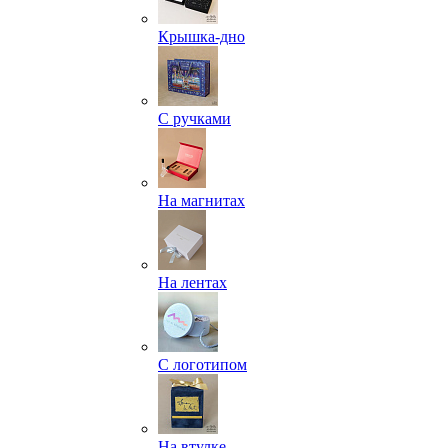
Крышка-дно
С ручками
На магнитах
На лентах
С логотипом
На втулке