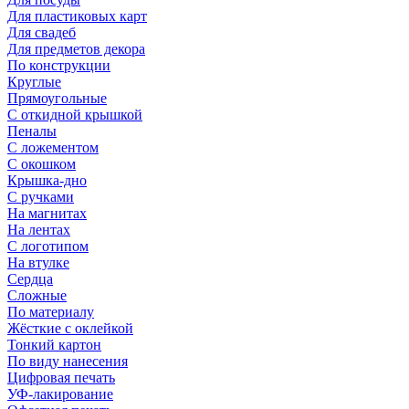
Для пластиковых карт
Для свадеб
Для предметов декора
По конструкции
Круглые
Прямоугольные
С откидной крышкой
Пеналы
С ложементом
С окошком
Крышка-дно
С ручками
На магнитах
На лентах
С логотипом
На втулке
Сердца
Сложные
По материалу
Жёсткие с оклейкой
Тонкий картон
По виду нанесения
Цифровая печать
УФ-лакирование