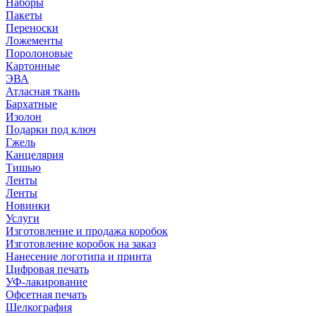
Наборы
Пакеты
Переноски
Ложементы
Поролоновые
Картонные
ЭВА
Атласная ткань
Бархатные
Изолон
Подарки под ключ
Гжель
Канцелярия
Тишью
Ленты
Ленты
Новинки
Услуги
Изготовление и продажа коробок
Изготовление коробок на заказ
Нанесение логотипа и принта
Цифровая печать
УФ-лакирование
Офсетная печать
Шелкография