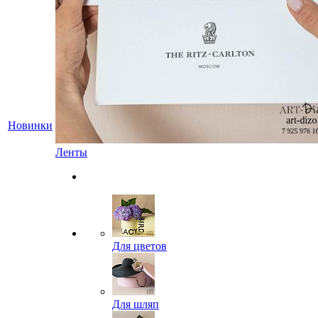
Новинки
Ленты
Для цветов
Для шляп