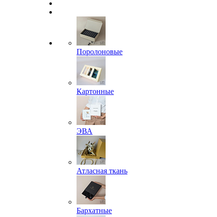
Поролоновые
Картонные
ЭВА
Атласная ткань
Бархатные