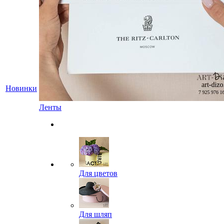
Новинки
Ленты
Для цветов
Для шляп