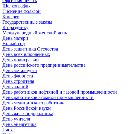
Офсетная печать
Шелкография
Тиснение фольгой
Конгрев
Государственные заказы
К празднику
Международный женский день
День матери
Новый год
День защитника Отечества
День всех влюбленных
День полиграфии
День российского предпринимательства
День металлурга
День флориста
День строителя
День знаний
День работников нефтяной и газовой промышленности
День работников атомной промышленности
День медицинского работника
День Российской науки
День железнодорожника
День учителя
День энергетика
Пасха