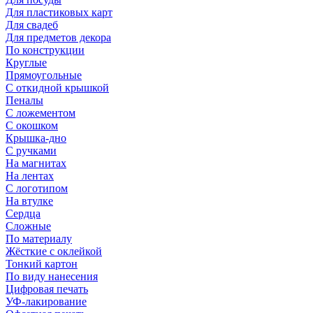
Для пластиковых карт
Для свадеб
Для предметов декора
По конструкции
Круглые
Прямоугольные
С откидной крышкой
Пеналы
С ложементом
С окошком
Крышка-дно
С ручками
На магнитах
На лентах
С логотипом
На втулке
Сердца
Сложные
По материалу
Жёсткие с оклейкой
Тонкий картон
По виду нанесения
Цифровая печать
УФ-лакирование