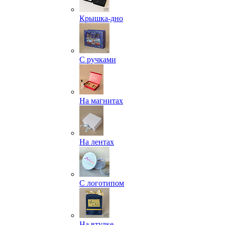
Крышка-дно
С ручками
На магнитах
На лентах
С логотипом
На втулке