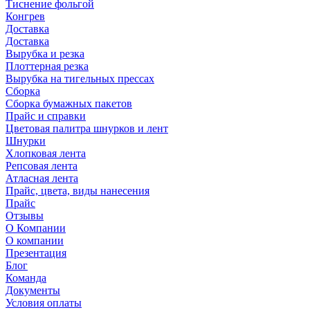
Тиснение фольгой
Конгрев
Доставка
Доставка
Вырубка и резка
Плоттерная резка
Вырубка на тигельных прессах
Сборка
Сборка бумажных пакетов
Прайс и справки
Цветовая палитра шнурков и лент
Шнурки
Хлопковая лента
Репсовая лента
Атласная лента
Прайс, цвета, виды нанесения
Прайс
Отзывы
О Компании
О компании
Презентация
Блог
Команда
Документы
Условия оплаты