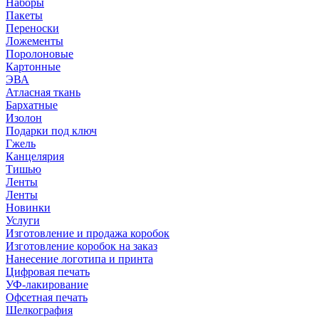
Наборы
Пакеты
Переноски
Ложементы
Поролоновые
Картонные
ЭВА
Атласная ткань
Бархатные
Изолон
Подарки под ключ
Гжель
Канцелярия
Тишью
Ленты
Ленты
Новинки
Услуги
Изготовление и продажа коробок
Изготовление коробок на заказ
Нанесение логотипа и принта
Цифровая печать
УФ-лакирование
Офсетная печать
Шелкография