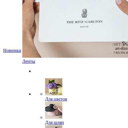
Новинки
Ленты
Для цветов
Для шляп