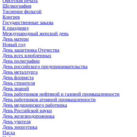
Офсетная печать
Шелкография
Тиснение фольгой
Конгрев
Государственные заказы
К празднику
Международный женский день
День матери
Новый год
День защитника Отечества
День всех влюбленных
День полиграфии
День российского предпринимательства
День металлурга
День флориста
День строителя
День знаний
День работников нефтяной и газовой промышленности
День работников атомной промышленности
День медицинского работника
День Российской науки
День железнодорожника
День учителя
День энергетика
Пасха