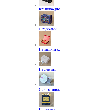
Крышка-дно
С ручками
На магнитах
На лентах
С логотипом
На втулке