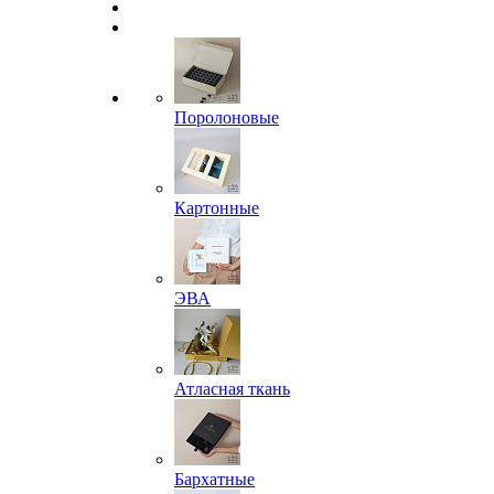
Поролоновые
Картонные
ЭВА
Атласная ткань
Бархатные