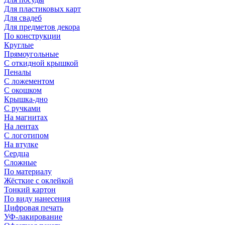
Для пластиковых карт
Для свадеб
Для предметов декора
По конструкции
Круглые
Прямоугольные
С откидной крышкой
Пеналы
С ложементом
С окошком
Крышка-дно
С ручками
На магнитах
На лентах
С логотипом
На втулке
Сердца
Сложные
По материалу
Жёсткие с оклейкой
Тонкий картон
По виду нанесения
Цифровая печать
УФ-лакирование