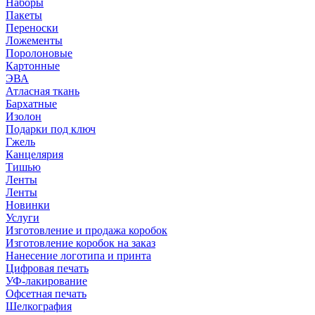
Наборы
Пакеты
Переноски
Ложементы
Поролоновые
Картонные
ЭВА
Атласная ткань
Бархатные
Изолон
Подарки под ключ
Гжель
Канцелярия
Тишью
Ленты
Ленты
Новинки
Услуги
Изготовление и продажа коробок
Изготовление коробок на заказ
Нанесение логотипа и принта
Цифровая печать
УФ-лакирование
Офсетная печать
Шелкография