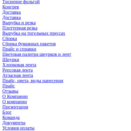
Тиснение фольгой
Конгрев
Доставка
Доставка
Вырубка и резка
Плоттерная резка
Вырубка на тигельных прессах
Сборка
Сборка бумажных пакетов
Прайс и справки
Цветовая палитра шнурков и лент
Шнурки
Хлопковая лента
Репсовая лента
Атласная лента
Прайс, цвета, виды нанесения
Прайс
Отзывы
О Компании
О компании
Презентация
Блог
Команда
Документы
Условия оплаты