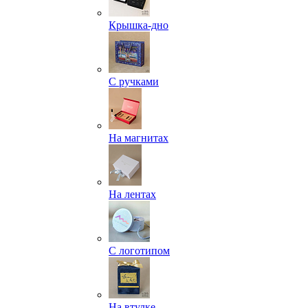
Крышка-дно
С ручками
На магнитах
На лентах
С логотипом
На втулке