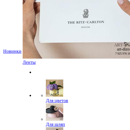
Новинки
Ленты
Для цветов
Для шляп