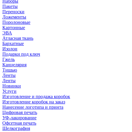
Наборы
Пакеты
Переноски
Ложементы
Поролоновые
Картонные
ЭВА
Атласная ткань
Бархатные
Изолон
Подарки под ключ
Гжель
Канцелярия
Тишью
Ленты
Ленты
Новинки
Услуги
Изготовление и продажа коробок
Изготовление коробок на заказ
Нанесение логотипа и принта
Цифровая печать
УФ-лакирование
Офсетная печать
Шелкография