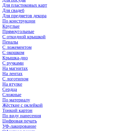
Для пластиковых карт
Для свадеб
Для предметов декора
По конструкции
Круглые
Прямоугольные
С откидной крышкой
Пеналы
С ложементом
С окошком
Крышка-дно
С ручками
На магнитах
На лентах
С логотипом
На втулке
Сердца
Сложные
По материалу
Жёсткие с оклейкой
Тонкий картон
По виду нанесения
Цифровая печать
УФ-лакирование