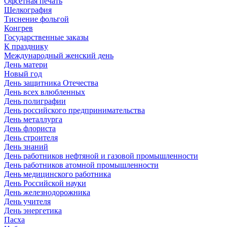
Офсетная печать
Шелкография
Тиснение фольгой
Конгрев
Государственные заказы
К празднику
Международный женский день
День матери
Новый год
День защитника Отечества
День всех влюбленных
День полиграфии
День российского предпринимательства
День металлурга
День флориста
День строителя
День знаний
День работников нефтяной и газовой промышленности
День работников атомной промышленности
День медицинского работника
День Российской науки
День железнодорожника
День учителя
День энергетика
Пасха