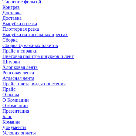
Тиснение фольгой
Конгрев
Доставка
Доставка
Вырубка и резка
Плоттерная резка
Вырубка на тигельных прессах
Сборка
Сборка бумажных пакетов
Прайс и справки
Цветовая палитра шнурков и лент
Шнурки
Хлопковая лента
Репсовая лента
Атласная лента
Прайс, цвета, виды нанесения
Прайс
Отзывы
О Компании
О компании
Презентация
Блог
Команда
Документы
Условия оплаты