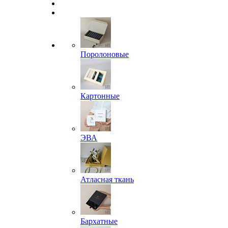
Поролоновые
Картонные
ЭВА
Атласная ткань
Бархатные