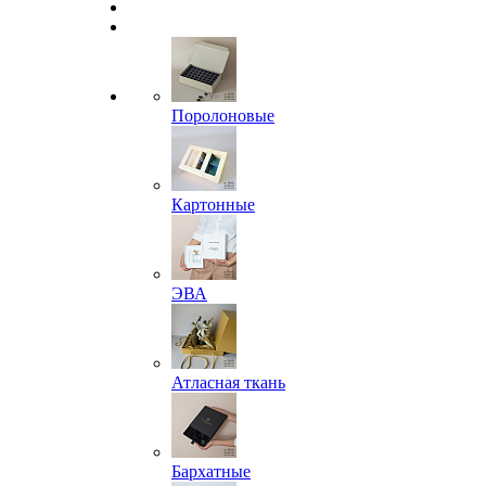
Поролоновые
Картонные
ЭВА
Атласная ткань
Бархатные