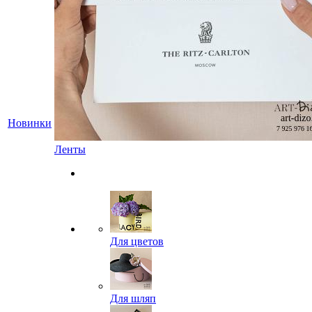
Новинки
Ленты
Для цветов
Для шляп