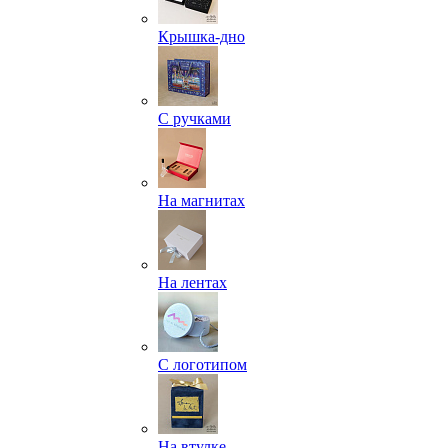
Крышка-дно
С ручками
На магнитах
На лентах
С логотипом
На втулке