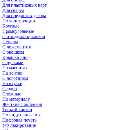
Для пластиковых карт
Для свадеб
Для предметов декора
По конструкции
Круглые
Прямоугольные
С откидной крышкой
Пеналы
С ложементом
С окошком
Крышка-дно
С ручками
На магнитах
На лентах
С логотипом
На втулке
Сердца
Сложные
По материалу
Жёсткие с оклейкой
Тонкий картон
По виду нанесения
Цифровая печать
УФ-лакирование