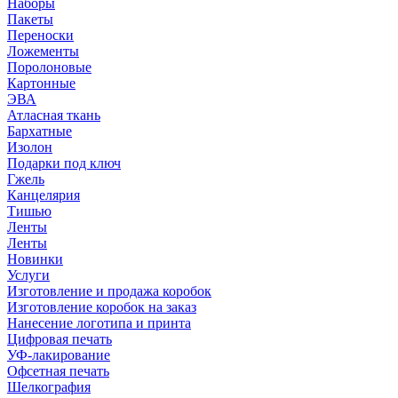
Наборы
Пакеты
Переноски
Ложементы
Поролоновые
Картонные
ЭВА
Атласная ткань
Бархатные
Изолон
Подарки под ключ
Гжель
Канцелярия
Тишью
Ленты
Ленты
Новинки
Услуги
Изготовление и продажа коробок
Изготовление коробок на заказ
Нанесение логотипа и принта
Цифровая печать
УФ-лакирование
Офсетная печать
Шелкография