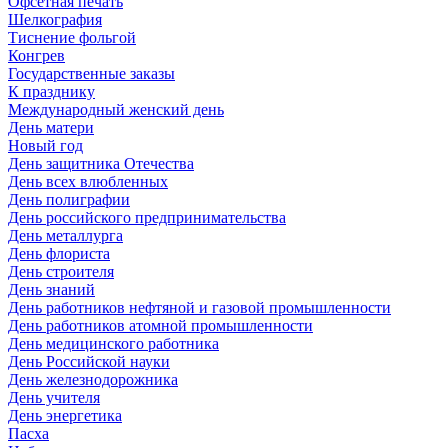
Офсетная печать
Шелкография
Тиснение фольгой
Конгрев
Государственные заказы
К празднику
Международный женский день
День матери
Новый год
День защитника Отечества
День всех влюбленных
День полиграфии
День российского предпринимательства
День металлурга
День флориста
День строителя
День знаний
День работников нефтяной и газовой промышленности
День работников атомной промышленности
День медицинского работника
День Российской науки
День железнодорожника
День учителя
День энергетика
Пасха