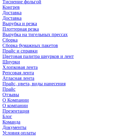
Тиснение фольгой
Конгрев
Доставка
Доставка
Вырубка и резка
Плоттерная резка
Вырубка на тигельных прессах
Сборка
Сборка бумажных пакетов
Прайс и справки
Цветовая палитра шнурков и лент
Шнурки
Хлопковая лента
Репсовая лента
Атласная лента
Прайс, цвета, виды нанесения
Прайс
Отзывы
О Компании
О компании
Презентация
Блог
Команда
Документы
Условия оплаты