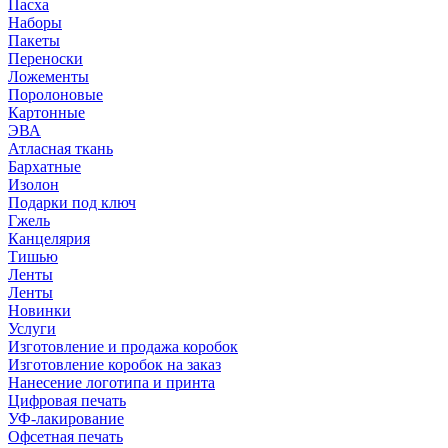
Пасха
Наборы
Пакеты
Переноски
Ложементы
Поролоновые
Картонные
ЭВА
Атласная ткань
Бархатные
Изолон
Подарки под ключ
Гжель
Канцелярия
Тишью
Ленты
Ленты
Новинки
Услуги
Изготовление и продажа коробок
Изготовление коробок на заказ
Нанесение логотипа и принта
Цифровая печать
УФ-лакирование
Офсетная печать