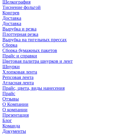
Шелкография
Тиснение фольгой
Конгрев
Доставка
Доставка
Вырубка и резка
Плоттерная резка
Вырубка на тигельных прессах
Сборка
Сборка бумажных пакетов
Прайс и справки
Цветовая палитра шнурков и лент
Шнурки
Хлопковая лента
Репсовая лента
Атласная лента
Прайс, цвета, виды нанесения
Прайс
Отзывы
О Компании
О компании
Презентация
Блог
Команда
Документы