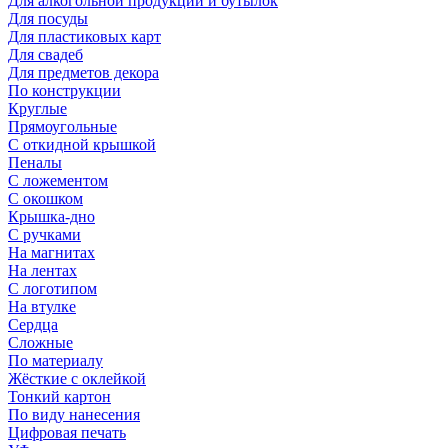
Для алкогольной продукции и бутылок
Для посуды
Для пластиковых карт
Для свадеб
Для предметов декора
По конструкции
Круглые
Прямоугольные
С откидной крышкой
Пеналы
С ложементом
С окошком
Крышка-дно
С ручками
На магнитах
На лентах
С логотипом
На втулке
Сердца
Сложные
По материалу
Жёсткие с оклейкой
Тонкий картон
По виду нанесения
Цифровая печать