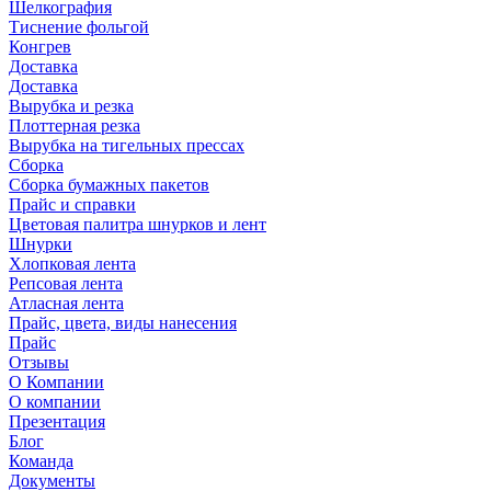
Шелкография
Тиснение фольгой
Конгрев
Доставка
Доставка
Вырубка и резка
Плоттерная резка
Вырубка на тигельных прессах
Сборка
Сборка бумажных пакетов
Прайс и справки
Цветовая палитра шнурков и лент
Шнурки
Хлопковая лента
Репсовая лента
Атласная лента
Прайс, цвета, виды нанесения
Прайс
Отзывы
О Компании
О компании
Презентация
Блог
Команда
Документы