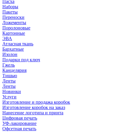
Пасха
Наборы
Пакеты
Переноски
Ложементы
Поролоновые
Картонные
ЭВА
Атласная ткань
Бархатные
Изолон
Подарки под ключ
Гжель
Канцелярия
Тишью
Ленты
Ленты
Новинки
Услуги
Изготовление и продажа коробок
Изготовление коробок на заказ
Нанесение логотипа и принта
Цифровая печать
УФ-лакирование
Офсетная печать