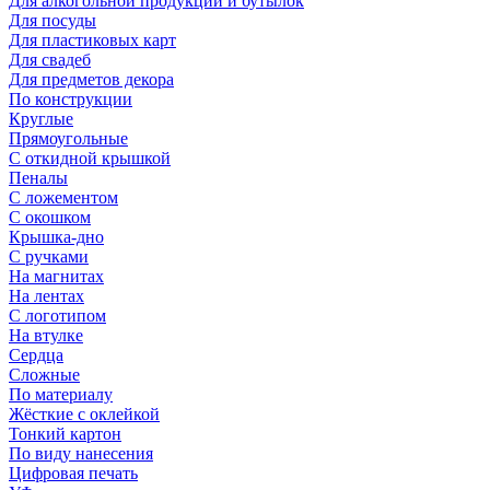
Для алкогольной продукции и бутылок
Для посуды
Для пластиковых карт
Для свадеб
Для предметов декора
По конструкции
Круглые
Прямоугольные
С откидной крышкой
Пеналы
С ложементом
С окошком
Крышка-дно
С ручками
На магнитах
На лентах
С логотипом
На втулке
Сердца
Сложные
По материалу
Жёсткие с оклейкой
Тонкий картон
По виду нанесения
Цифровая печать