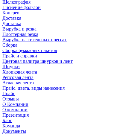
Шелкография
Тиснение фольгой
Конгрев
Доставка
Доставка
Вырубка и резка
Плоттерная резка
Вырубка на тигельных прессах
Сборка
Сборка бумажных пакетов
Прайс и справки
Цветовая палитра шнурков и лент
Шнурки
Хлопковая лента
Репсовая лента
Атласная лента
Прайс, цвета, виды нанесения
Прайс
Отзывы
О Компании
О компании
Презентация
Блог
Команда
Документы