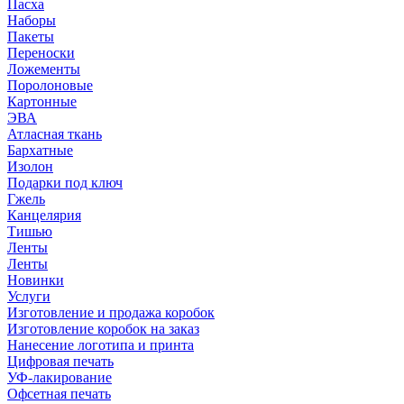
Пасха
Наборы
Пакеты
Переноски
Ложементы
Поролоновые
Картонные
ЭВА
Атласная ткань
Бархатные
Изолон
Подарки под ключ
Гжель
Канцелярия
Тишью
Ленты
Ленты
Новинки
Услуги
Изготовление и продажа коробок
Изготовление коробок на заказ
Нанесение логотипа и принта
Цифровая печать
УФ-лакирование
Офсетная печать