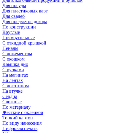
Для алкогольной продукции и бутылок
Для посуды
Для пластиковых карт
Для свадеб
Для предметов декора
По конструкции
Круглые
Прямоугольные
С откидной крышкой
Пеналы
С ложементом
С окошком
Крышка-дно
С ручками
На магнитах
На лентах
С логотипом
На втулке
Сердца
Сложные
По материалу
Жёсткие с оклейкой
Тонкий картон
По виду нанесения
Цифровая печать