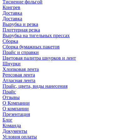
Тиснение фольгой
Конгрев
Доставка
Доставка
Вырубка и резка
Плоттерная резка
Вырубка на тигельных прессах
Сборка
Сборка бумажных пакетов
Прайс и справки
Цветовая палитра шнурков и лент
Шнурки
Хлопковая лента
Репсовая лента
Атласная лента
Прайс, цвета, виды нанесения
Прайс
Отзывы
О Компании
О компании
Презентация
Блог
Команда
Документы
Условия оплаты