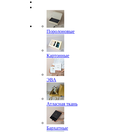
Поролоновые
Картонные
ЭВА
Атласная ткань
Бархатные