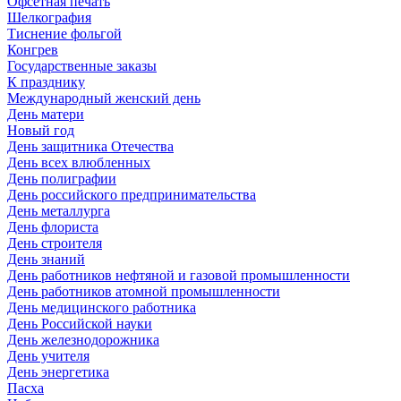
Офсетная печать
Шелкография
Тиснение фольгой
Конгрев
Государственные заказы
К празднику
Международный женский день
День матери
Новый год
День защитника Отечества
День всех влюбленных
День полиграфии
День российского предпринимательства
День металлурга
День флориста
День строителя
День знаний
День работников нефтяной и газовой промышленности
День работников атомной промышленности
День медицинского работника
День Российской науки
День железнодорожника
День учителя
День энергетика
Пасха