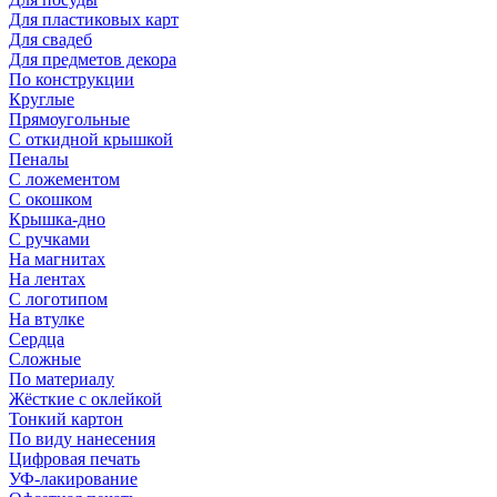
Для пластиковых карт
Для свадеб
Для предметов декора
По конструкции
Круглые
Прямоугольные
С откидной крышкой
Пеналы
С ложементом
С окошком
Крышка-дно
С ручками
На магнитах
На лентах
С логотипом
На втулке
Сердца
Сложные
По материалу
Жёсткие с оклейкой
Тонкий картон
По виду нанесения
Цифровая печать
УФ-лакирование