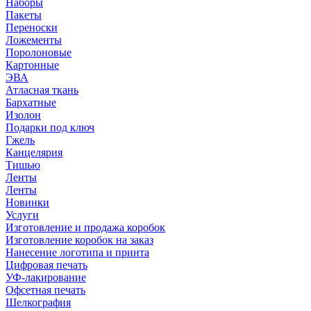
Наборы
Пакеты
Переноски
Ложементы
Поролоновые
Картонные
ЭВА
Атласная ткань
Бархатные
Изолон
Подарки под ключ
Гжель
Канцелярия
Тишью
Ленты
Ленты
Новинки
Услуги
Изготовление и продажа коробок
Изготовление коробок на заказ
Нанесение логотипа и принта
Цифровая печать
УФ-лакирование
Офсетная печать
Шелкография