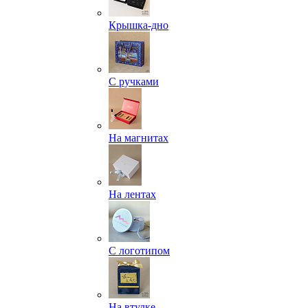
Крышка-дно
С ручками
На магнитах
На лентах
С логотипом
На втулке