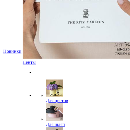
Новинки
Ленты
Для цветов
Для шляп