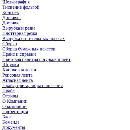
Шелкография
Тиснение фольгой
Конгрев
Доставка
Доставка
Вырубка и резка
Плоттерная резка
Вырубка на тигельных прессах
Сборка
Сборка бумажных пакетов
Прайс и справки
Цветовая палитра шнурков и лент
Шнурки
Хлопковая лента
Репсовая лента
Атласная лента
Прайс, цвета, виды нанесения
Прайс
Отзывы
О Компании
О компании
Презентация
Блог
Команда
Документы