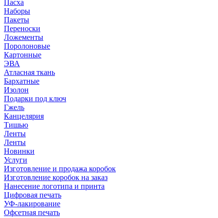
Пасха
Наборы
Пакеты
Переноски
Ложементы
Поролоновые
Картонные
ЭВА
Атласная ткань
Бархатные
Изолон
Подарки под ключ
Гжель
Канцелярия
Тишью
Ленты
Ленты
Новинки
Услуги
Изготовление и продажа коробок
Изготовление коробок на заказ
Нанесение логотипа и принта
Цифровая печать
УФ-лакирование
Офсетная печать