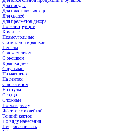
Для алкогольной продукции и бутылок
Для посуды
Для пластиковых карт
Для свадеб
Для предметов декора
По конструкции
Круглые
Прямоугольные
С откидной крышкой
Пеналы
С ложементом
С окошком
Крышка-дно
С ручками
На магнитах
На лентах
С логотипом
На втулке
Сердца
Сложные
По материалу
Жёсткие с оклейкой
Тонкий картон
По виду нанесения
Цифровая печать