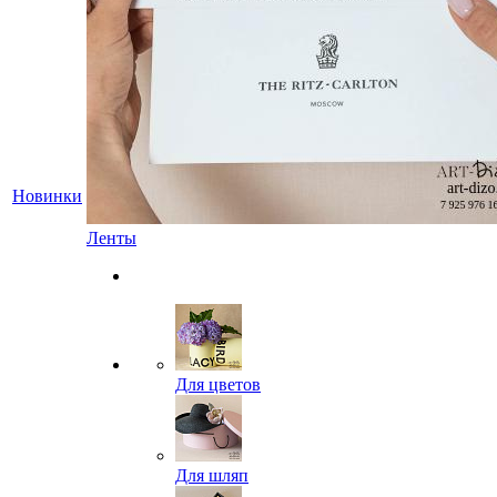
Новинки
Ленты
Для цветов
Для шляп