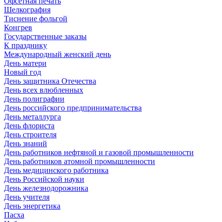
Офсетная печать
Шелкография
Тиснение фольгой
Конгрев
Государственные заказы
К празднику
Международный женский день
День матери
Новый год
День защитника Отечества
День всех влюбленных
День полиграфии
День российского предпринимательства
День металлурга
День флориста
День строителя
День знаний
День работников нефтяной и газовой промышленности
День работников атомной промышленности
День медицинского работника
День Российской науки
День железнодорожника
День учителя
День энергетика
Пасха