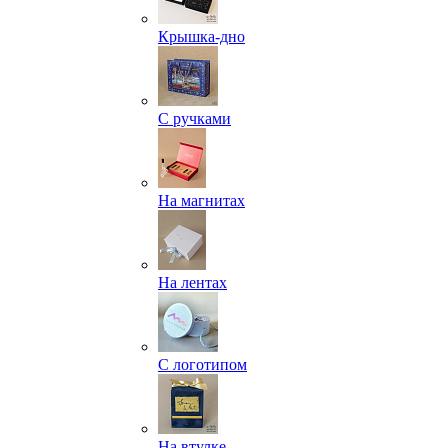
Крышка-дно
С ручками
На магнитах
На лентах
С логотипом
На втулке