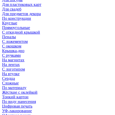
Для пластиковых карт
Для свадеб
Для предметов декора
По конструкции
Круглые
Прямоугольные
С откидной крышкой
Пеналы
С ложементом
С окошком
Крышка-дно
С ручками
На магнитах
На лентах
С логотипом
На втулке
Сердца
Сложные
По материалу
Жёсткие с оклейкой
Тонкий картон
По виду нанесения
Цифровая печать
УФ-лакирование