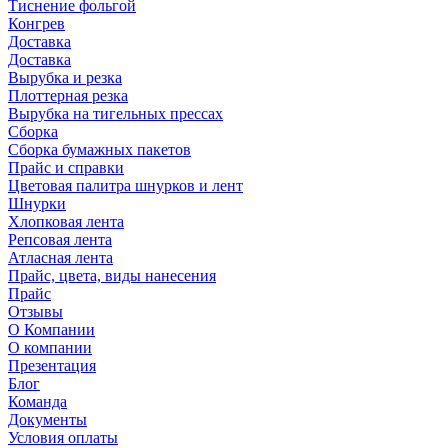
Тиснение фольгой
Конгрев
Доставка
Доставка
Вырубка и резка
Плоттерная резка
Вырубка на тигельных прессах
Сборка
Сборка бумажных пакетов
Прайс и справки
Цветовая палитра шнурков и лент
Шнурки
Хлопковая лента
Репсовая лента
Атласная лента
Прайс, цвета, виды нанесения
Прайс
Отзывы
О Компании
О компании
Презентация
Блог
Команда
Документы
Условия оплаты