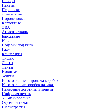
Наборы
Пакеты
Переноски
Ложементы
Поролоновые
Картонные
ЭВА
Атласная ткань
Бархатные
Изолон
Подарки под ключ
Гжель
Канцелярия
Тишью
Ленты
Ленты
Новинки
Услуги
Изготовление и продажа коробок
Изготовление коробок на заказ
Нанесение логотипа и принта
Цифровая печать
УФ-лакирование
Офсетная печать
Шелкография