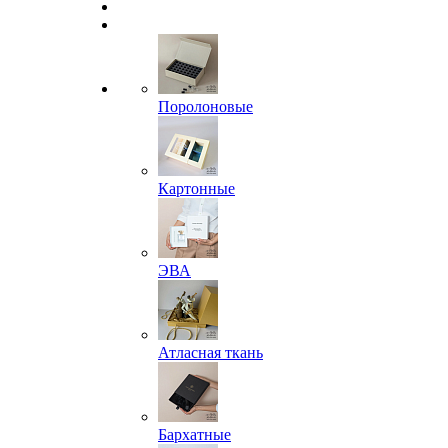
Поролоновые
Картонные
ЭВА
Атласная ткань
Бархатные