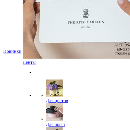
Новинки
Ленты
Для цветов
Для шляп