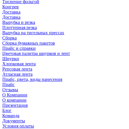
Тиснение фольгой
Конгрев
Доставка
Доставка
Вырубка и резка
Плоттерная резка
Вырубка на тигельных прессах
Сборка
Сборка бумажных пакетов
Прайс и справки
Цветовая палитра шнурков и лент
Шнурки
Хлопковая лента
Репсовая лента
Атласная лента
Прайс, цвета, виды нанесения
Прайс
Отзывы
О Компании
О компании
Презентация
Блог
Команда
Документы
Условия оплаты