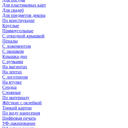
Для пластиковых карт
Для свадеб
Для предметов декора
По конструкции
Круглые
Прямоугольные
С откидной крышкой
Пеналы
С ложементом
С окошком
Крышка-дно
С ручками
На магнитах
На лентах
С логотипом
На втулке
Сердца
Сложные
По материалу
Жёсткие с оклейкой
Тонкий картон
По виду нанесения
Цифровая печать
УФ-лакирование