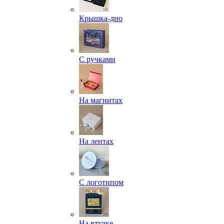
Крышка-дно
С ручками
На магнитах
На лентах
С логотипом
На втулке