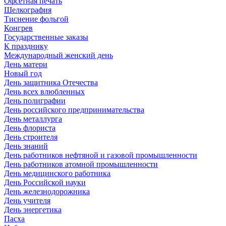
Офсетная печать
Шелкография
Тиснение фольгой
Конгрев
Государственные заказы
К празднику
Международный женский день
День матери
Новый год
День защитника Отечества
День всех влюбленных
День полиграфии
День российского предпринимательства
День металлурга
День флориста
День строителя
День знаний
День работников нефтяной и газовой промышленности
День работников атомной промышленности
День медицинского работника
День Российской науки
День железнодорожника
День учителя
День энергетика
Пасха