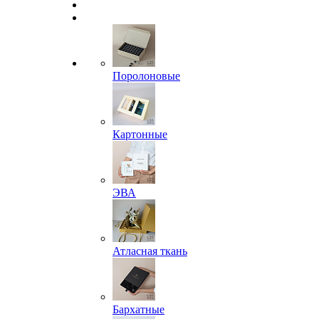
Поролоновые
Картонные
ЭВА
Атласная ткань
Бархатные