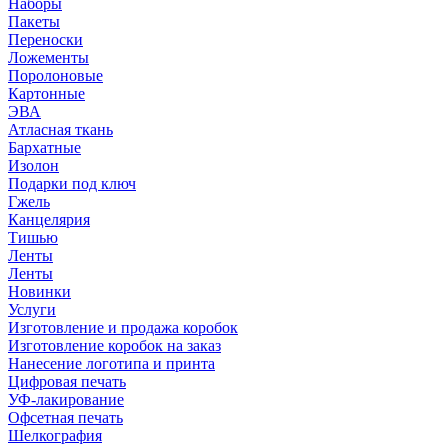
Наборы
Пакеты
Переноски
Ложементы
Поролоновые
Картонные
ЭВА
Атласная ткань
Бархатные
Изолон
Подарки под ключ
Гжель
Канцелярия
Тишью
Ленты
Ленты
Новинки
Услуги
Изготовление и продажа коробок
Изготовление коробок на заказ
Нанесение логотипа и принта
Цифровая печать
УФ-лакирование
Офсетная печать
Шелкография