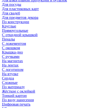
Для алкогольной продукции и бутылок
Для посуды
Для пластиковых карт
Для свадеб
Для предметов декора
По конструкции
Круглые
Прямоугольные
С откидной крышкой
Пеналы
С ложементом
С окошком
Крышка-дно
С ручками
На магнитах
На лентах
С логотипом
На втулке
Сердца
Сложные
По материалу
Жёсткие с оклейкой
Тонкий картон
По виду нанесения
Цифровая печать