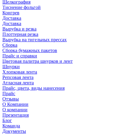
Шелкография
Тиснение фольгой
Конгрев
Доставка
Доставка
Вырубка и резка
Плоттерная резка
Вырубка на тигельных прессах
Сборка
Сборка бумажных пакетов
Прайс и справки
Цветовая палитра шнурков и лент
Шнурки
Хлопковая лента
Репсовая лента
Атласная лента
Прайс, цвета, виды нанесения
Прайс
Отзывы
О Компании
О компании
Презентация
Блог
Команда
Документы