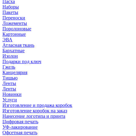
Пасха
Наборы
Пакеты
Переноски
Ложементы
Поролоновые
Картонные
ЭВА
Атласная ткань
Бархатные
Изолон
Подарки под ключ
Гжель
Канцелярия
Тишью
Ленты
Ленты
Новинки
Услуги
Изготовление и продажа коробок
Изготовление коробок на заказ
Нанесение логотипа и принта
Цифровая печать
УФ-лакирование
Офсетная печать