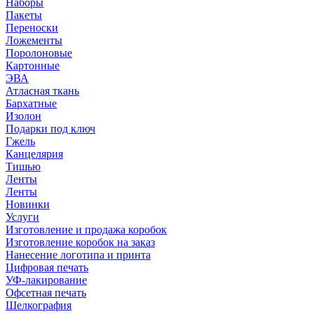
Наборы
Пакеты
Переноски
Ложементы
Поролоновые
Картонные
ЭВА
Атласная ткань
Бархатные
Изолон
Подарки под ключ
Гжель
Канцелярия
Тишью
Ленты
Ленты
Новинки
Услуги
Изготовление и продажа коробок
Изготовление коробок на заказ
Нанесение логотипа и принта
Цифровая печать
УФ-лакирование
Офсетная печать
Шелкография