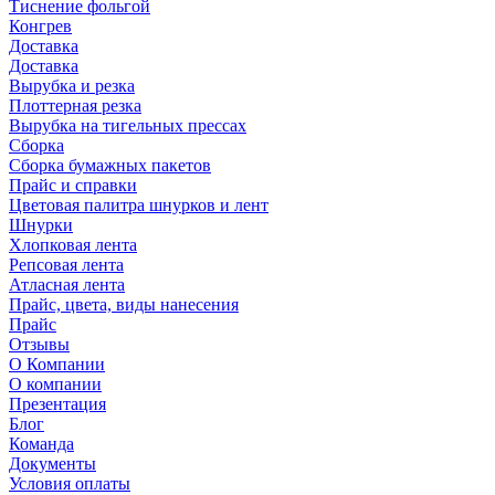
Тиснение фольгой
Конгрев
Доставка
Доставка
Вырубка и резка
Плоттерная резка
Вырубка на тигельных прессах
Сборка
Сборка бумажных пакетов
Прайс и справки
Цветовая палитра шнурков и лент
Шнурки
Хлопковая лента
Репсовая лента
Атласная лента
Прайс, цвета, виды нанесения
Прайс
Отзывы
О Компании
О компании
Презентация
Блог
Команда
Документы
Условия оплаты