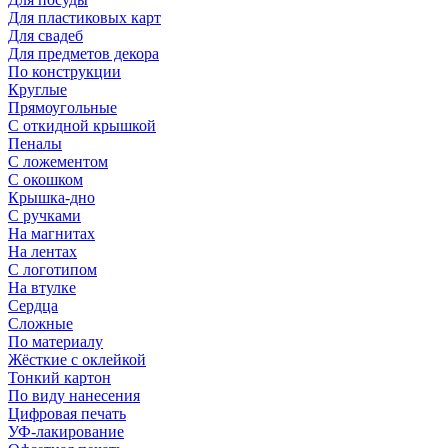
Для пластиковых карт
Для свадеб
Для предметов декора
По конструкции
Круглые
Прямоугольные
С откидной крышкой
Пеналы
С ложементом
С окошком
Крышка-дно
С ручками
На магнитах
На лентах
С логотипом
На втулке
Сердца
Сложные
По материалу
Жёсткие с оклейкой
Тонкий картон
По виду нанесения
Цифровая печать
УФ-лакирование