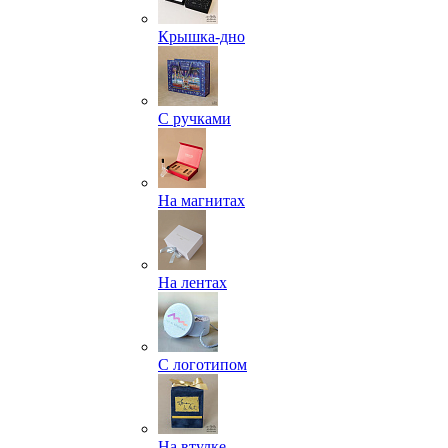
Крышка-дно
С ручками
На магнитах
На лентах
С логотипом
На втулке