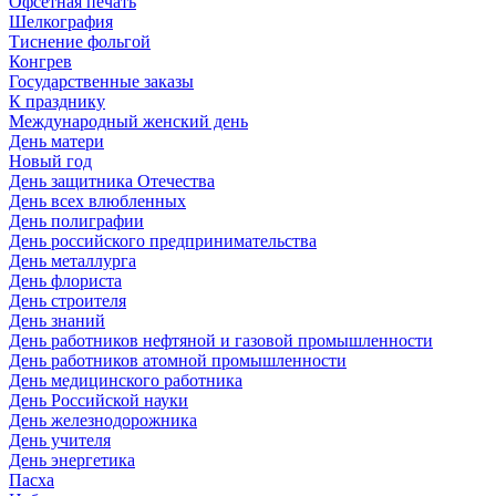
Офсетная печать
Шелкография
Тиснение фольгой
Конгрев
Государственные заказы
К празднику
Международный женский день
День матери
Новый год
День защитника Отечества
День всех влюбленных
День полиграфии
День российского предпринимательства
День металлурга
День флориста
День строителя
День знаний
День работников нефтяной и газовой промышленности
День работников атомной промышленности
День медицинского работника
День Российской науки
День железнодорожника
День учителя
День энергетика
Пасха