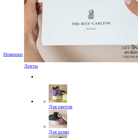
Новинки
Ленты
Для цветов
Для шляп