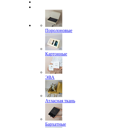
Поролоновые
Картонные
ЭВА
Атласная ткань
Бархатные