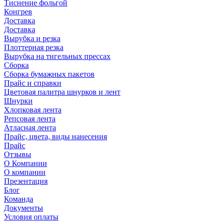
Тиснение фольгой
Конгрев
Доставка
Доставка
Вырубка и резка
Плоттерная резка
Вырубка на тигельных прессах
Сборка
Сборка бумажных пакетов
Прайс и справки
Цветовая палитра шнурков и лент
Шнурки
Хлопковая лента
Репсовая лента
Атласная лента
Прайс, цвета, виды нанесения
Прайс
Отзывы
О Компании
О компании
Презентация
Блог
Команда
Документы
Условия оплаты