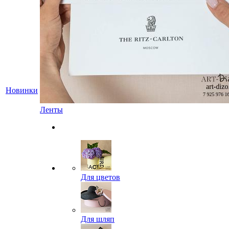
Новинки
Ленты
Для цветов
Для шляп