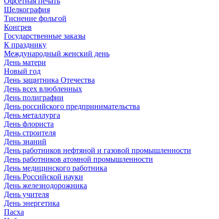
Офсетная печать
Шелкография
Тиснение фольгой
Конгрев
Государственные заказы
К празднику
Международный женский день
День матери
Новый год
День защитника Отечества
День всех влюбленных
День полиграфии
День российского предпринимательства
День металлурга
День флориста
День строителя
День знаний
День работников нефтяной и газовой промышленности
День работников атомной промышленности
День медицинского работника
День Российской науки
День железнодорожника
День учителя
День энергетика
Пасха