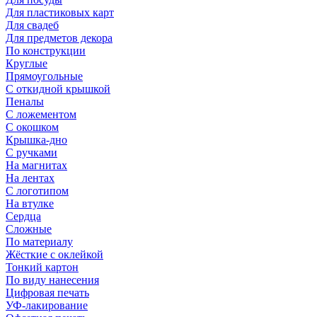
Для пластиковых карт
Для свадеб
Для предметов декора
По конструкции
Круглые
Прямоугольные
С откидной крышкой
Пеналы
С ложементом
С окошком
Крышка-дно
С ручками
На магнитах
На лентах
С логотипом
На втулке
Сердца
Сложные
По материалу
Жёсткие с оклейкой
Тонкий картон
По виду нанесения
Цифровая печать
УФ-лакирование