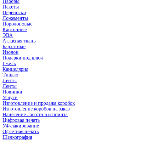
Наборы
Пакеты
Переноски
Ложементы
Поролоновые
Картонные
ЭВА
Атласная ткань
Бархатные
Изолон
Подарки под ключ
Гжель
Канцелярия
Тишью
Ленты
Ленты
Новинки
Услуги
Изготовление и продажа коробок
Изготовление коробок на заказ
Нанесение логотипа и принта
Цифровая печать
УФ-лакирование
Офсетная печать
Шелкография