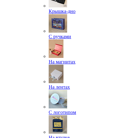
Крышка-дно
С ручками
На магнитах
На лентах
С логотипом
На втулке