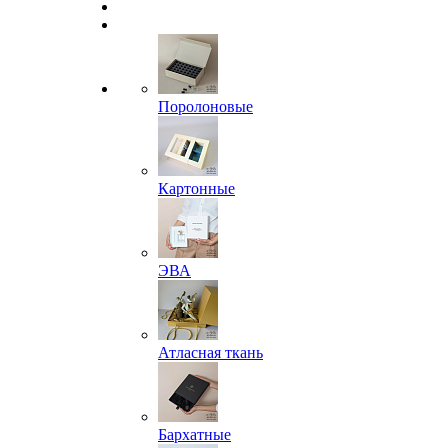
Поролоновые
Картонные
ЭВА
Атласная ткань
Бархатные