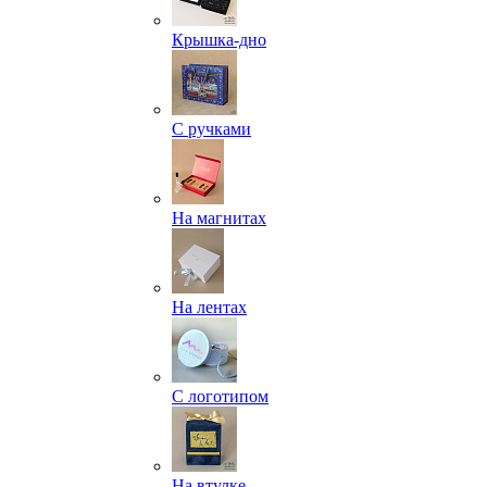
Крышка-дно
С ручками
На магнитах
На лентах
С логотипом
На втулке