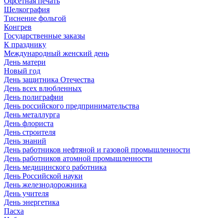
Офсетная печать
Шелкография
Тиснение фольгой
Конгрев
Государственные заказы
К празднику
Международный женский день
День матери
Новый год
День защитника Отечества
День всех влюбленных
День полиграфии
День российского предпринимательства
День металлурга
День флориста
День строителя
День знаний
День работников нефтяной и газовой промышленности
День работников атомной промышленности
День медицинского работника
День Российской науки
День железнодорожника
День учителя
День энергетика
Пасха