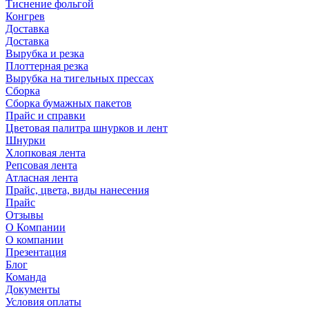
Тиснение фольгой
Конгрев
Доставка
Доставка
Вырубка и резка
Плоттерная резка
Вырубка на тигельных прессах
Сборка
Сборка бумажных пакетов
Прайс и справки
Цветовая палитра шнурков и лент
Шнурки
Хлопковая лента
Репсовая лента
Атласная лента
Прайс, цвета, виды нанесения
Прайс
Отзывы
О Компании
О компании
Презентация
Блог
Команда
Документы
Условия оплаты