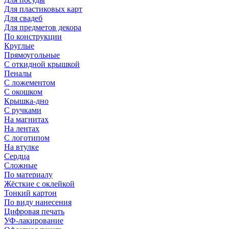
Для пластиковых карт
Для свадеб
Для предметов декора
По конструкции
Круглые
Прямоугольные
С откидной крышкой
Пеналы
С ложементом
С окошком
Крышка-дно
С ручками
На магнитах
На лентах
С логотипом
На втулке
Сердца
Сложные
По материалу
Жёсткие с оклейкой
Тонкий картон
По виду нанесения
Цифровая печать
УФ-лакирование