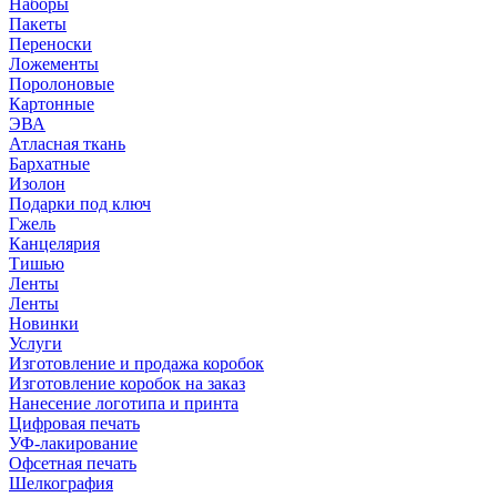
Наборы
Пакеты
Переноски
Ложементы
Поролоновые
Картонные
ЭВА
Атласная ткань
Бархатные
Изолон
Подарки под ключ
Гжель
Канцелярия
Тишью
Ленты
Ленты
Новинки
Услуги
Изготовление и продажа коробок
Изготовление коробок на заказ
Нанесение логотипа и принта
Цифровая печать
УФ-лакирование
Офсетная печать
Шелкография