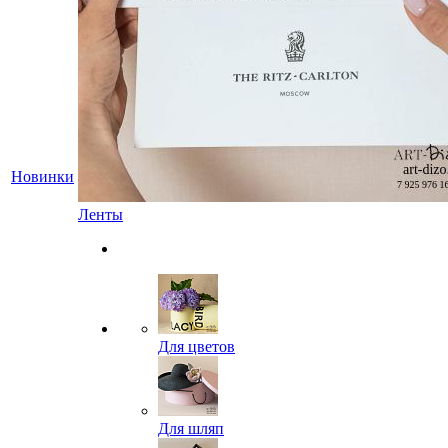
Новинки
Ленты
Для цветов
Для шляп