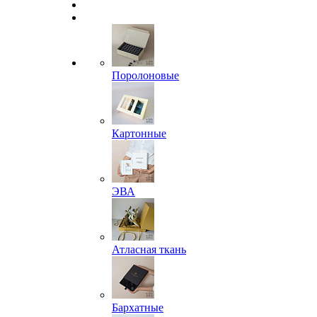
Поролоновые
Картонные
ЭВА
Атласная ткань
Бархатные