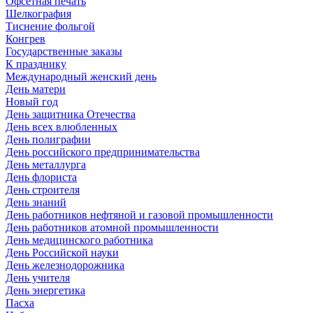
Офсетная печать
Шелкография
Тиснение фольгой
Конгрев
Государственные заказы
К празднику
Международный женский день
День матери
Новый год
День защитника Отечества
День всех влюбленных
День полиграфии
День российского предпринимательства
День металлурга
День флориста
День строителя
День знаний
День работников нефтяной и газовой промышленности
День работников атомной промышленности
День медицинского работника
День Российской науки
День железнодорожника
День учителя
День энергетика
Пасха