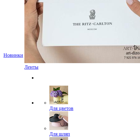
Новинки
Ленты
Для цветов
Для шляп