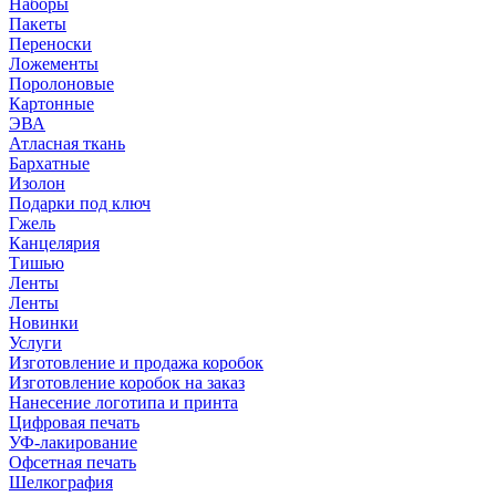
Наборы
Пакеты
Переноски
Ложементы
Поролоновые
Картонные
ЭВА
Атласная ткань
Бархатные
Изолон
Подарки под ключ
Гжель
Канцелярия
Тишью
Ленты
Ленты
Новинки
Услуги
Изготовление и продажа коробок
Изготовление коробок на заказ
Нанесение логотипа и принта
Цифровая печать
УФ-лакирование
Офсетная печать
Шелкография