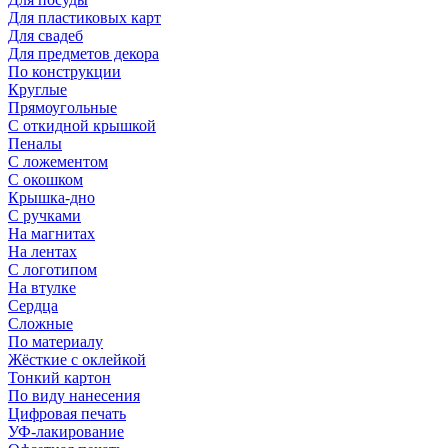
Для пластиковых карт
Для свадеб
Для предметов декора
По конструкции
Круглые
Прямоугольные
С откидной крышкой
Пеналы
С ложементом
С окошком
Крышка-дно
С ручками
На магнитах
На лентах
С логотипом
На втулке
Сердца
Сложные
По материалу
Жёсткие с оклейкой
Тонкий картон
По виду нанесения
Цифровая печать
УФ-лакирование