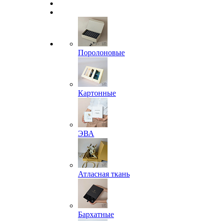
Поролоновые
Картонные
ЭВА
Атласная ткань
Бархатные