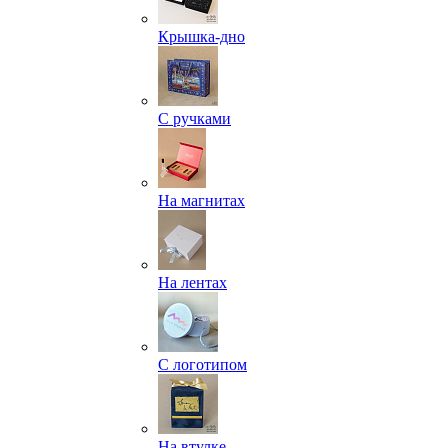
Крышка-дно
С ручками
На магнитах
На лентах
С логотипом
На втулке