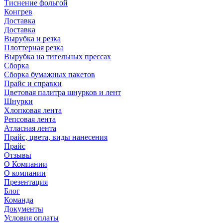
Тиснение фольгой
Конгрев
Доставка
Доставка
Вырубка и резка
Плоттерная резка
Вырубка на тигельных прессах
Сборка
Сборка бумажных пакетов
Прайс и справки
Цветовая палитра шнурков и лент
Шнурки
Хлопковая лента
Репсовая лента
Атласная лента
Прайс, цвета, виды нанесения
Прайс
Отзывы
О Компании
О компании
Презентация
Блог
Команда
Документы
Условия оплаты