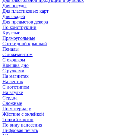
Для алкогольной продукции и бутылок
Для посуды
Для пластиковых карт
Для свадеб
Для предметов декора
По конструкции
Круглые
Прямоугольные
С откидной крышкой
Пеналы
С ложементом
С окошком
Крышка-дно
С ручками
На магнитах
На лентах
С логотипом
На втулке
Сердца
Сложные
По материалу
Жёсткие с оклейкой
Тонкий картон
По виду нанесения
Цифровая печать