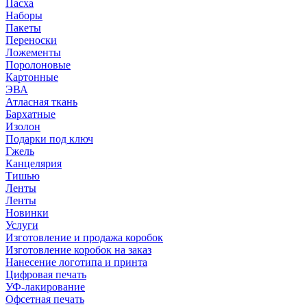
Пасха
Наборы
Пакеты
Переноски
Ложементы
Поролоновые
Картонные
ЭВА
Атласная ткань
Бархатные
Изолон
Подарки под ключ
Гжель
Канцелярия
Тишью
Ленты
Ленты
Новинки
Услуги
Изготовление и продажа коробок
Изготовление коробок на заказ
Нанесение логотипа и принта
Цифровая печать
УФ-лакирование
Офсетная печать