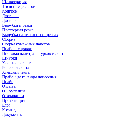
Шелкография
Тиснение фольгой
Конгрев
Доставка
Доставка
Вырубка и резка
Плоттерная резка
Вырубка на тигельных прессах
Сборка
Сборка бумажных пакетов
Прайс и справки
Цветовая палитра шнурков и лент
Шнурки
Хлопковая лента
Репсовая лента
Атласная лента
Прайс, цвета, виды нанесения
Прайс
Отзывы
О Компании
О компании
Презентация
Блог
Команда
Документы